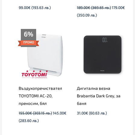
99.00
€
(193.63 лв.)
189.00
€
(369.65 лв.)
179.00
€
(350.09 лв.)
Текущата
Original
6%
цена
price
е:
was:
ПРОМО
145.00€
155.00€
(283.60
(303.15
лв.).
лв.).
Въздухопречиствател
Дигитална везна
TOYOTOMI AC-20,
Brabantia Dark Grey, за
преносим, бял
баня
155.00
€
(303.15 лв.)
145.00
€
31.00
€
(60.63 лв.)
(283.60 лв.)