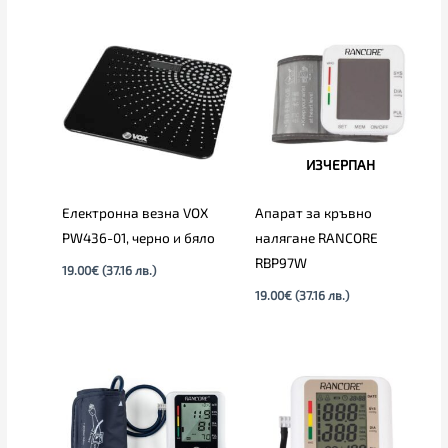
ИЗЧЕРПАН
Eлектронна везна VOX
Апарат за кръвно
PW436-01, черно и бяло
налягане RANCORE
RBP97W
19.00
€
(37.16 лв.)
19.00
€
(37.16 лв.)