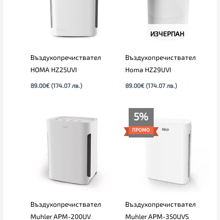
ИЗЧЕРПАН
Въздухопречиствател
Въздухопречиствател
HOMA HZ25UVI
Homa HZ29UVI
89.00
€
(174.07 лв.)
89.00
€
(174.07 лв.)
Текущата
Original
5%
цена
price
е:
was:
ПРОМО
179.00€
189.00€
(350.09
(369.65
лв.).
лв.).
Въздухопречиствател
Въздухопречиствател
Muhler APM-200UV
Muhler APM-350UVS