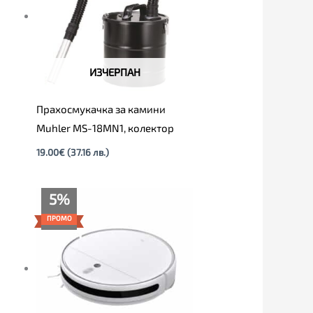
ИЗЧЕРПАН
Прахосмукачка за камини
Muhler MS-18MN1, колектор
19.00
€
(37.16 лв.)
Текущата
Original
5%
цена
price
е:
was:
ПРОМО
309.00€
325.00€
(604.35
(635.64
лв.).
лв.).