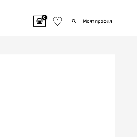
♡
Търси
Моят профил