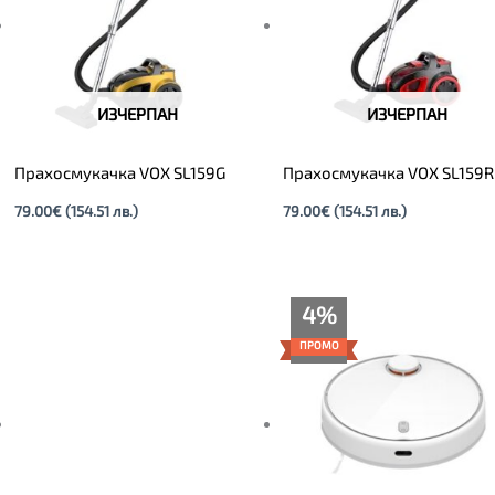
ИЗЧЕРПАН
ИЗЧЕРПАН
Прахосмукачка VOX SL159G
Прахосмукачка VOX SL159R
79.00
€
(154.51 лв.)
79.00
€
(154.51 лв.)
Original
Текущата
4%
price
цена
was:
е:
ПРОМО
319.00€.
305.00€.