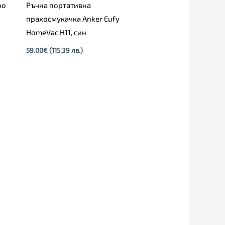
bo
Ръчна портативна
прахосмукачка Anker Еufy
HomeVac H11, син
59.00
€
(115.39 лв.)