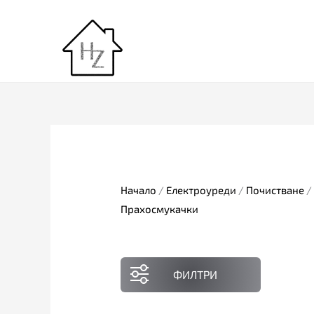
Skip
to
content
Начало
/
Електроуреди
/
Почистване
/
Прахосмукачки
ФИЛТРИ