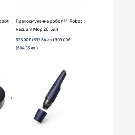
obot
Прахосмукачка робот Mi Robot
Vacuum Mop 2C, бял
325.00
€
(635.64 лв.)
309.00
€
(604.35 лв.)