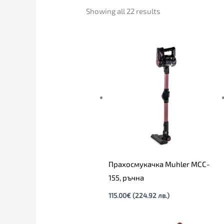
Showing all 22 results
Прахосмукачка Muhler MCC-
155, ръчна
115.00
€
(224.92 лв.)