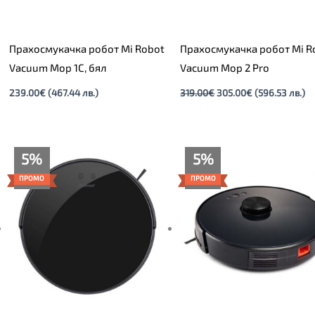
Прахосмукачка робот Mi Robot
Прахосмукачка робот Mi R
Vacuum Mop 1C, бял
Vacuum Mop 2 Pro
239.00
€
(467.44 лв.)
319.00
€
305.00
€
(596.53 лв.)
Текущата
Original
Текущата
Original
5%
5%
цена
price
цена
price
е:
was:
е:
was:
ПРОМО
ПРОМО
209.00€
219.00€
295.00€
309.00€
(408.77
(428.33
(576.97
(604.35
лв.).
лв.).
лв.).
лв.).