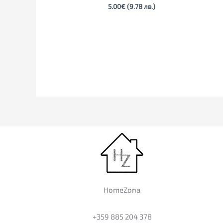
5.00
€
(9.78 лв.)
HomeZona
+359 885 204 378