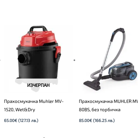
ИЗЧЕРПАН
Прахосмукачка Muhler MV-
Прахосмукачка MUHLER M
1520, Wet&Dry
80BS, без торбичка
65.00
€
(127.13 лв.)
85.00
€
(166.25 лв.)