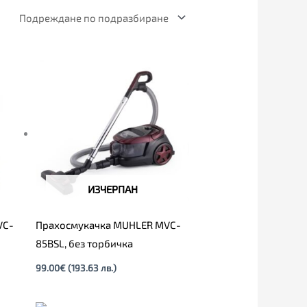
ИЗЧЕРПАН
VC-
Прахосмукачка MUHLER MVC-
85BSL, без торбичка
99.00
€
(193.63 лв.)