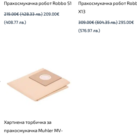
Прахосмукачка робот Robbo S1
Прахосмукачка робот Rob
X13
219.00
€
(428.33 лв.)
209.00
€
(408.77 лв.)
309.00
€
(604.35 лв.)
295.00
€
(576.97 лв.)
Хартиена торбичка за
прахосмукачка Muhler MV-