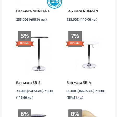
Бар маса MONTANA
Бар маса NORMAN
255.00
€
(498.74 лв.)
225.00
€
(440.06 лв.)
Текущата
Original
Текущата
Original
5%
7%
цена
price
цена
price
е:
was:
е:
was:
ПРОМО
ПРОМО
75.00€
79.00€
79.00€
85.00€
(146.69
(154.51
(154.51
(166.25
лв.).
лв.).
лв.).
лв.).
Бар маса SB-2
Бар маса SB-4
79.00
€
(154.51 лв.)
75.00
€
85.00
€
(166.25 лв.)
79.00
€
(146.69 лв.)
(154.51 лв.)
Текущата
Original
Original
Текущата
6%
8%
цена
price
price
цена