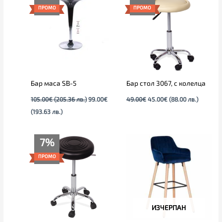
е:
was:
was:
е:
ПРОМО
ПРОМО
99.00€
105.00€
49.00€.
45.00€.
(193.63
(205.36
лв.).
лв.).
Бар маса SB-5
Бар стол 3067, с колелца
105.00
€
(205.36 лв.)
99.00
€
49.00
€
45.00
€
(88.00 лв.)
(193.63 лв.)
Original
Текущата
7%
price
цена
was:
е:
ПРОМО
45.00€.
42.00€.
ИЗЧЕРПАН