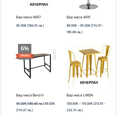
ИЗЧЕРПАН
Бар маса 4007
Бар маса 4015
85.00
€
(166.25 лв.)
89.00
€
–
95.00
€
(174.07 -
185.80 лв.)
Текущата
Original
Price
6%
цена
price
range:
е:
was:
109.00€
ПРОМО
89.00€
95.00€
through
(174.07
(185.80
119.00€
лв.).
лв.).
ИЗЧЕРПАН
Бар маса Barsi II
Бар маса LINDA
95.00
€
(185.80 лв.)
89.00
€
109.00
€
–
119.00
€
(213.19 -
(174.07 лв.)
232.74 лв.)