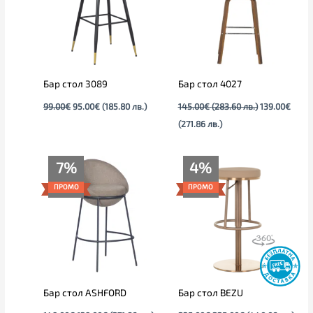
лв.).
лв.).
Бар стол 3089
Бар стол 4027
99.00
€
95.00
€
(185.80 лв.)
145.00
€
(283.60 лв.)
139.00
€
(271.86 лв.)
Original
Текущата
Original
Текущата
7%
4%
price
цена
price
цена
was:
е:
was:
е:
ПРОМО
ПРОМО
149.00€.
139.00€.
235.00€.
225.00€.
Бар стол ASHFORD
Бар стол BEZU