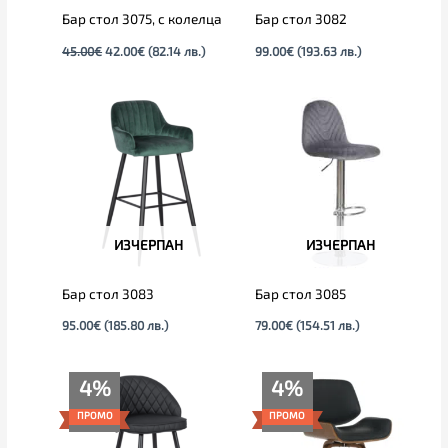
Бар стол 3075, с колелца
Бар стол 3082
45.00
€
42.00
€
(82.14 лв.)
99.00
€
(193.63 лв.)
ИЗЧЕРПАН
ИЗЧЕРПАН
Бар стол 3083
Бар стол 3085
95.00
€
(185.80 лв.)
79.00
€
(154.51 лв.)
Original
Текущата
Текущата
Original
4%
4%
price
цена
цена
price
was:
е:
е:
was:
ПРОМО
ПРОМО
99.00€.
95.00€.
139.00€
145.00€
(271.86
(283.60