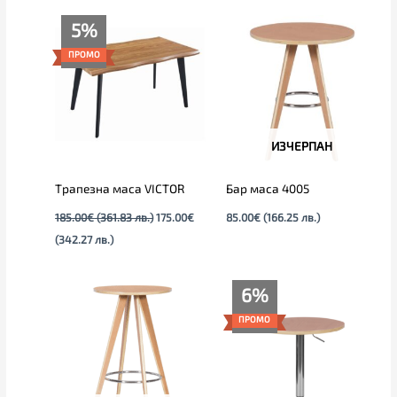
Текущата
Original
5%
цена
price
е:
was:
ПРОМО
175.00€
185.00€
(342.27
(361.83
лв.).
лв.).
ИЗЧЕРПАН
Tрапезна маса VICTOR
Бар маса 4005
185.00
€
(361.83 лв.)
175.00
€
85.00
€
(166.25 лв.)
(342.27 лв.)
Price
6%
range:
89.00€
ПРОМО
through
95.00€