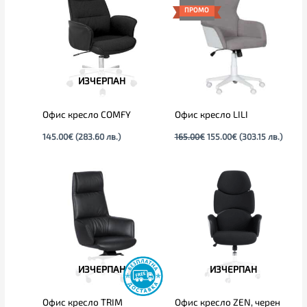
was:
е:
ПРОМО
165.00€.
155.00€.
ИЗЧЕРПАН
Офис кресло COMFY
Офис кресло LILI
145.00
€
(283.60 лв.)
165.00
€
155.00
€
(303.15 лв.)
ИЗЧЕРПАН
ИЗЧЕРПАН
Офис кресло TRIM
Офис кресло ZEN, черен