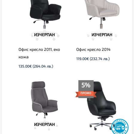
ИЗЧЕРПАН
ИЗЧЕРПАН
Офис кресло 2011, еко
Офис кресло 2014
кожа
119.00
€
(232.74 лв.)
135.00
€
(264.04 лв.)
Текущата
Original
5%
цена
price
е:
was:
ПРОМО
555.00€
585.00€
(1,085.49
(1,144.16
лв.).
лв.).
ИЗЧЕРПАН