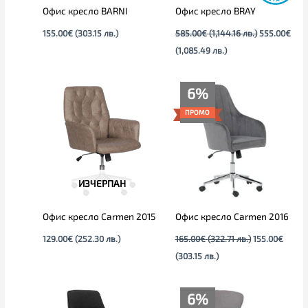
Офис кресло BARNI
Офис кресло BRAY
155.00
€
(303.15 лв.)
585.00
€
(1,144.16 лв.)
555.00
€
(1,085.49 лв.)
Текущата
Original
6%
цена
price
е:
was:
ПРОМО
155.00€
165.00€
(303.15
(322.71
лв.).
лв.).
ИЗЧЕРПАН
Офис кресло Carmen 2015
Офис кресло Carmen 2016
129.00
€
(252.30 лв.)
165.00
€
(322.71 лв.)
155.00
€
(303.15 лв.)
Original
Текущата
6%
price
цена