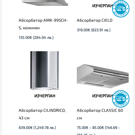
ИЗЧЕРПАН
Абсорбатор AMK-995CH-
Абсорбатор CIELO
S, коминен
319.00
€
(623.91 лв.)
135.00
€
(264.04 лв.)
Price
range:
75.00€
through
85.00€
ИЗЧЕРПАН
ИЗЧЕРПАН
Абсорбатор CILINDRICO,
Абсорбатор CLASSIC 60
43 см
см
639.00
€
(1,249.78 лв.)
75.00
€
–
85.00
€
(146.69 -