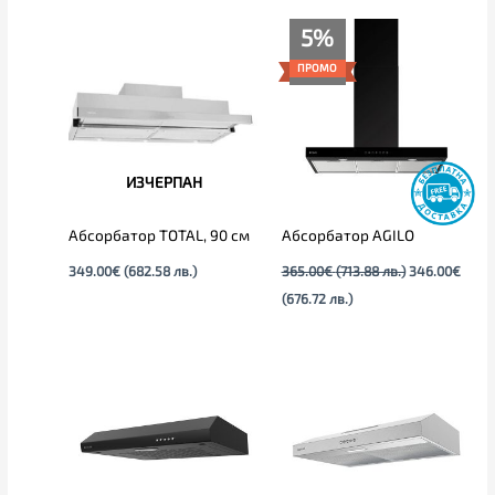
Текущата
Original
5%
цена
price
е:
was:
ПРОМО
346.00€
365.00€
(676.72
(713.88
лв.).
лв.).
ИЗЧЕРПАН
Aбсорбатор TOTAL, 90 см
Абсорбатор AGILO
349.00
€
(682.58 лв.)
365.00
€
(713.88 лв.)
346.00
€
(676.72 лв.)