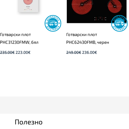
Готварски плот
Готварски плот
PHC31230FMW, бял
PHC62430FMB, черен
235.00
€
223.00
€
249.00
€
236.00
€
Полезно