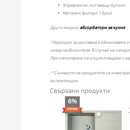
Управление: потъващи бутони
Метални филтри: 1 брой
Други модели
абсорбатори за кухня
*Периодът за доставка е обикновено от
склад на Вносителя. В случай на изчер
При използване на опция плащане с ка
**Снимките на продуктите са илюстрат
за претенции.
Свързани продукти
Original
Текущата
6%
price
цена
was:
е:
ПРОМО
179.00€.
169.00€.