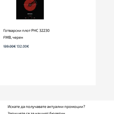
Готварски плот PHC 32230
FMB, черен
139.00
€
132.00
€
Искате да получавате актуални промоции?
Запишете се за нашият бюлетин