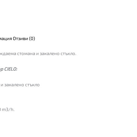
мация
Отзиви (0)
ждаема стомана и закалено стъкло.
р CIELO:
и закалено стъкло
0 m3/h.