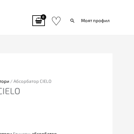
♡
Търси
Моят профил
тори
/ Абсорбатор CIELO
CIELO
атори
Етикети:
абсорбатор
,