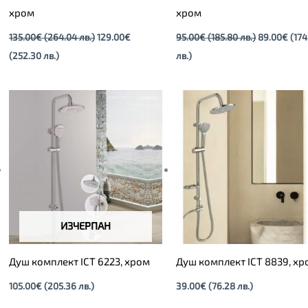
хром
хром
135.00
€
(264.04 лв.)
129.00
€
95.00
€
(185.80 лв.)
89.00
€
(174
(252.30 лв.)
лв.)
ИЗЧЕРПАН
Душ комплект ICT 6223, хром
Душ комплект ICT 8839, х
105.00
€
(205.36 лв.)
39.00
€
(76.28 лв.)