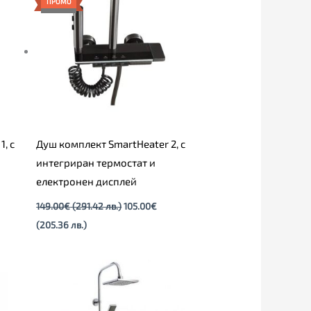
ПРОМО
105.00€
149.00€
(205.36
(291.42
лв.).
лв.).
, с
Душ комплект SmartHeater 2, с
интегриран термостат и
електронен дисплей
149.00
€
(291.42 лв.)
105.00
€
(205.36 лв.)