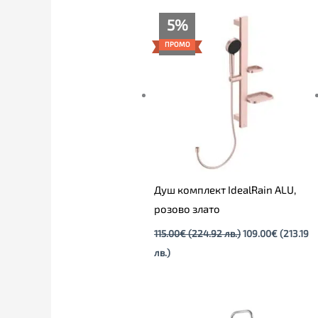
Текущата
Original
5%
цена
price
е:
was:
ПРОМО
109.00€
115.00€
(213.19
(224.92
лв.).
лв.).
Душ комплект IdealRain ALU,
розово злато
115.00
€
(224.92 лв.)
109.00
€
(213.19
лв.)