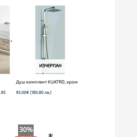
ИЗЧЕРПАН
Душ комплект KUATRO, хром
.95
95.00
€
(185.80 лв.)
Текущата
Original
30%
цена
price
е:
was: