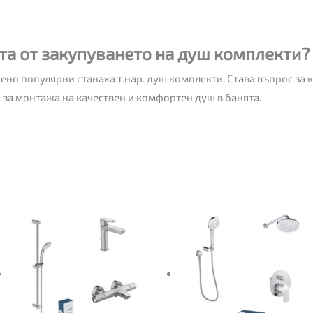
та от закупуването на душ комплекти?
но популярни станаха т.нар. душ комплекти. Става въпрос за 
 за монтажа на качествен и комфортен душ в банята.