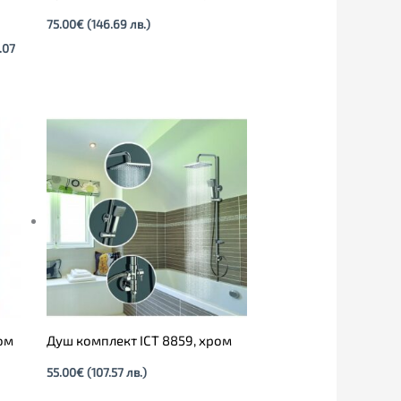
75.00
€
(146.69 лв.)
.07
ром
Душ комплект ICT 8859, хром
55.00
€
(107.57 лв.)