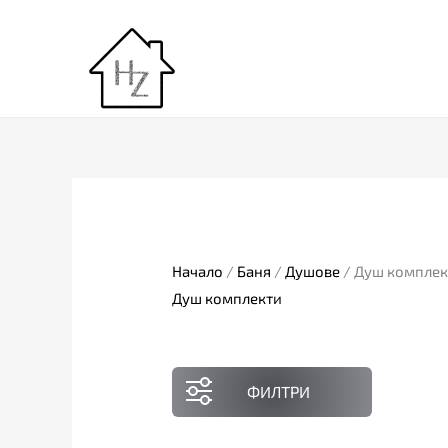
Skip
to
content
Начало
/
Баня
/
Душове
/ Душ комплек
Душ комплекти
ФИЛТРИ