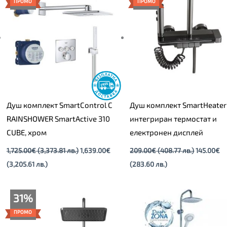
ПРОМО
ПРОМО
1,639.00€
1,725.00€
145.00€
209.00€
(3,205.61
(3,373.81
(283.60
(408.77
лв.).
лв.).
лв.).
лв.).
Душ комплект SmartControl С
Душ комплект SmartHeater 1
RAINSHOWER SmartActive 310
интегриран термостат и
CUBE, хром
електронен дисплей
1,725.00
€
(3,373.81 лв.)
1,639.00
€
209.00
€
(408.77 лв.)
145.00
€
(3,205.61 лв.)
(283.60 лв.)
Текущата
Original
31%
цена
price
е:
was:
ПРОМО
149.00€
215.00€