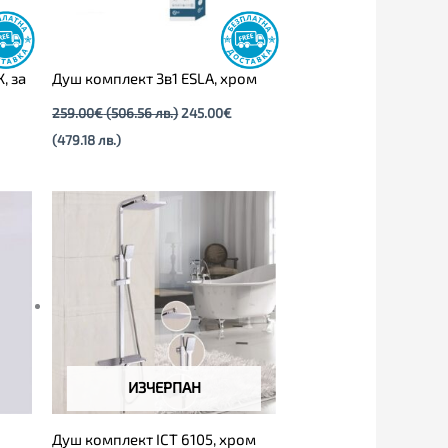
, за
Душ комплект 3в1 ESLA, хром
259.00
€
(506.56 лв.)
245.00
€
(479.18 лв.)
ИЗЧЕРПАН
,
Душ комплект ICT 6105, хром