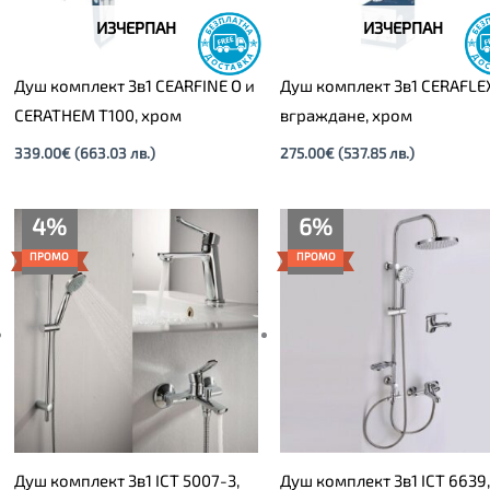
ИЗЧЕРПАН
ИЗЧЕРПАН
Душ комплект 3в1 CEARFINE O и
Душ комплект 3в1 CERAFLEX
CERATHEM T100, хром
вграждане, хром
339.00
€
(663.03 лв.)
275.00
€
(537.85 лв.)
Текущата
Original
Текущата
Original
4%
6%
цена
price
цена
price
е:
was:
е:
was:
ПРОМО
ПРОМО
129.00€
135.00€
89.00€
95.00€
(252.30
(264.04
(174.07
(185.80
лв.).
лв.).
лв.).
лв.).
Душ комплект 3в1 ICT 5007-3,
Душ комплект 3в1 ICT 6639