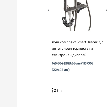
(224.92
(283.60
лв.).
лв.).
Душ комплект SmartHeater 3, с
интегриран термостат и
електронен дисплей
145.00
€
(283.60 лв.)
115.00
€
(224.92 лв.)
1
2
3
→