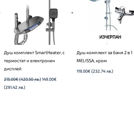
(291.42
(420.50
лв.).
лв.).
ИЗЧЕРПАН
Душ комплект SmartHeater, с
Душ комплект за баня 2 в 1
термостат и електронен
MELISSA, хром
дисплей
119.00
€
(232.74 лв.)
215.00
€
(420.50 лв.)
149.00
€
(291.42 лв.)