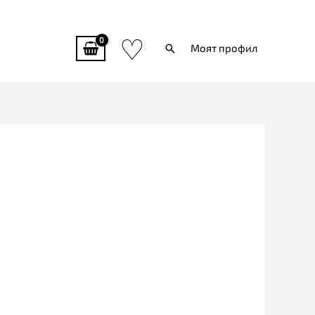
♡
Търси
Моят профил