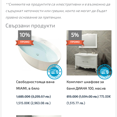
**Снимките на продуктите са илюстративни и е възможно да
съдържат неточности или грешки, които не могат да бъдат
правно основание за претенции.
Свързани продукти
Original
Текущата
Текущата
Original
10%
5%
price
цена
цена
price
was:
е:
е:
was:
ПРОМО
ПРОМО
1,685.00€
1,515.00€
775.00€
815.00€
(3,295.57
(2,963.08
(1,515.77
(1,594.00
лв.).
лв.).
лв.).
лв.).
Свободностояща вана
Комплект шкафове за
MIAMI, в бяло
баня ДИАНА 100, масив
1,685.00
€
(3,295.57 лв.)
815.00
€
(1,594.00 лв.)
775.00
€
1,515.00
€
(2,963.08 лв.)
(1,515.77 лв.)