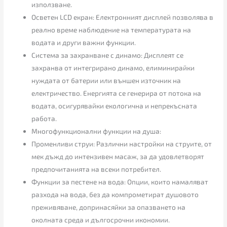
използване.
Осветен LCD екран: Електронният дисплей позволява в
реално време наблюдение на температурата на
водата и други важни функции.
Система за захранване с динамо: Дисплеят се
захранва от интегрирано динамо, елиминирайки
нуждата от батерии или външен източник на
електричество. Енергията се генерира от потока на
водата, осигурявайки екологична и непрекъсната
работа.
Многофункционални функции на душа:
Променливи струи: Различни настройки на струите, от
мек дъжд до интензивен масаж, за да удовлетворят
предпочитанията на всеки потребител.
Функции за пестене на вода: Опции, които намаляват
разхода на вода, без да компрометират душовото
преживяване, допринасяйки за опазването на
околната среда и дългосрочни икономии.