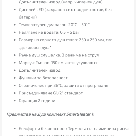
Допълнителен извод (напр. хигиенен душ)
Дисплей LED (захранва се от водния поток, без
батерии)
Температурен диапазон: 20°C – 50°C
Налягане на водата: 0.5 – 5 bar
Размер на горната душ глава: 250 × 250 мм, тип
„дъждовен душ“
Ръчна душ слушалка: 3 режима на струя
Маркуч: Гъвкав, 150 см, анти-усукващ се
Допълнителен извод
Функции за безопасност
Ограничение при 38°C, защита от прегряване
Присъединяване G1/2″ стандарт
Гаранция 2 години
Предимства на Душ комплект SmartHeater 1:
Комфорт и безопасност: Термостатът елиминира риска
от изгаряния или студени шокове, осигурявайки