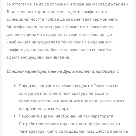
се оттегляме, за да се отпуснем и презаредим след дълъг ден.
Това е личното пространство, където комфортът и
функционалността трябва да се съчетават хармонично.
Многофункционалният душ с термостат и електронен
дисплей с динамо е идеален за тези, които желаят да
комбинират напредналата технология с ежедневния
комфорт, наслаждавайки се на луксозно и енергийно
ефективно душово изживяване.
Основни характеристики на Душ комплект SmartHeater 1:
Прецизен контрол на температурата: Термостатът
осигурява постоянна температура на водата,
предотвратявайки внезапните промени, които могат
да причинят дискомфорт.
Персонализирани настройки на температурата:
Потребителите могат да настроят предпочитаната
температура, която се поддържа през цялото време на