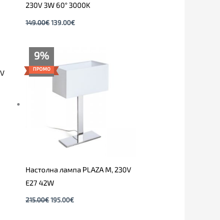
230V 3W 60° 3000K
149.00
€
139.00
€
Original
Текущата
9%
price
цена
was:
е:
ПРОМО
0V
215.00€.
195.00€.
Настолна лампа PLAZA M, 230V
E27 42W
215.00
€
195.00
€