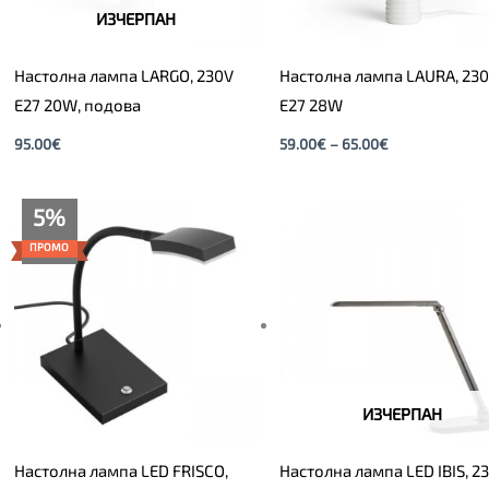
ИЗЧЕРПАН
Настолна лампа LARGO, 230V
Настолна лампа LAURA, 23
E27 20W, подова
E27 28W
95.00
€
59.00
€
–
65.00
€
Original
Текущата
5%
price
цена
was:
е:
ПРОМО
125.00€.
119.00€.
ИЗЧЕРПАН
Настолна лампа LED FRISCO,
Настолна лампа LED IBIS, 2