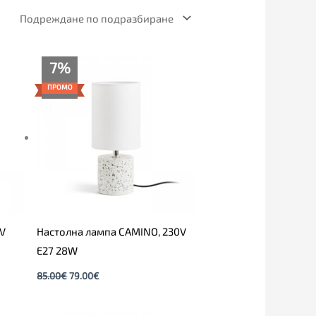
Original
Текущата
7%
price
цена
was:
е:
ПРОМО
85.00€.
79.00€.
0V
Настолна лампа CAMINO, 230V
E27 28W
85.00
€
79.00
€