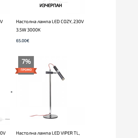
ИЗЧЕРПАН
0V
Настолна лампа LED COZY, 230V
3.5W 3000K
65.00
€
Original
Текущата
7%
price
цена
was:
е:
ПРОМО
149.00€.
139.00€.
30V
Настолна лампа LED VIPER TL,