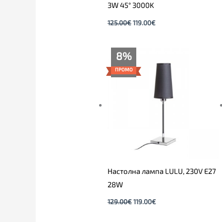
3W 45° 3000K
125.00
€
119.00
€
Original
Текущата
8%
price
цена
was:
е:
ПРОМО
129.00€.
119.00€.
Настолна лампа LULU, 230V E27
28W
129.00
€
119.00
€