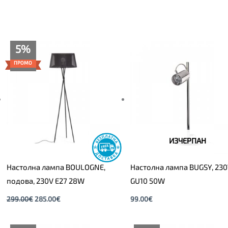
Original
Текущата
5%
price
цена
was:
е:
ПРОМО
299.00€.
285.00€.
ИЗЧЕРПАН
Настолна лампа BOULOGNE,
Настолна лампа BUGSY, 23
подова, 230V E27 28W
GU10 50W
299.00
€
285.00
€
99.00
€