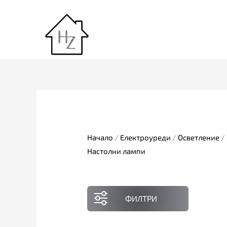
Skip
to
content
Начало
/
Електроуреди
/
Осветление
/
Настолни лампи
ФИЛТРИ