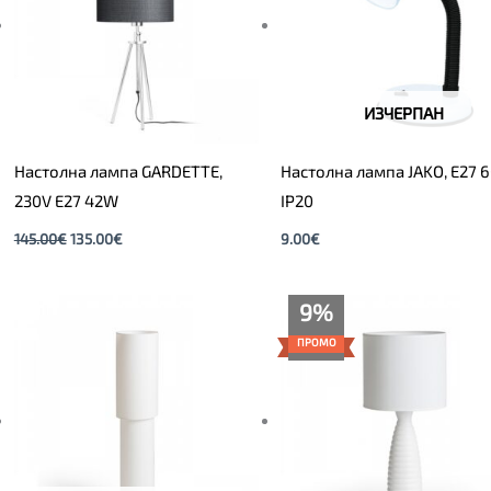
ИЗЧЕРПАН
Настолна лампа GARDETTE,
Настолна лампа JAKO, Е27 
230V E27 42W
IP20
145.00
€
135.00
€
9.00
€
Price
9%
range:
59.00€
ПРОМО
through
65.00€