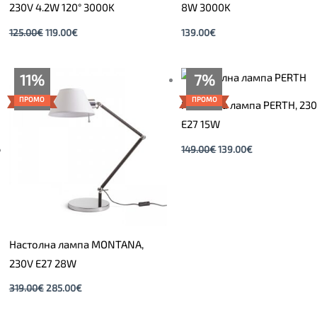
230V 4.2W 120° 3000K
8W 3000K
125.00
€
119.00
€
139.00
€
Original
Текущата
Original
Текущата
11%
7%
price
цена
price
цена
was:
е:
was:
е:
ПРОМО
ПРОМО
Настолна лампа PERTH, 23
319.00€.
285.00€.
149.00€.
139.00€.
E27 15W
149.00
€
139.00
€
Настолна лампа MONTANA,
230V E27 28W
319.00
€
285.00
€