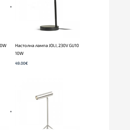
60W
Настолна лампа JOLI, 230V GU10
10W
49.00
€