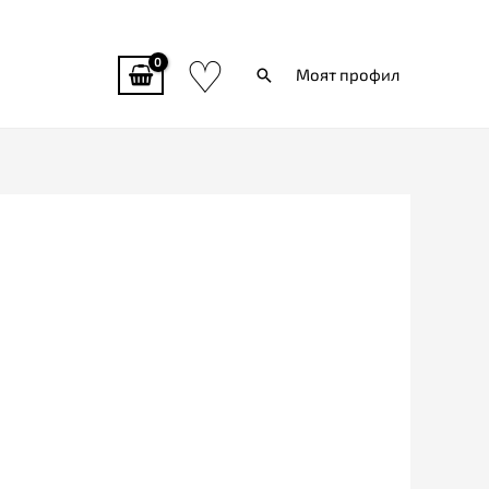
♡
Търси
Моят профил