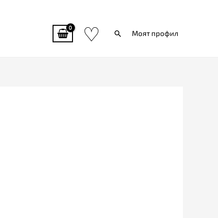
♡
Търси
Моят профил