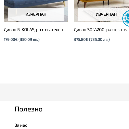
ИЗЧЕРПАН
ИЗЧЕРПАН
Диван NIKOLAS, разтегателен
Диван SOfA2GO, разтегате
179.00
€
(350.09 лв.)
375.80
€
(735.00 лв.)
Полезно
За нас