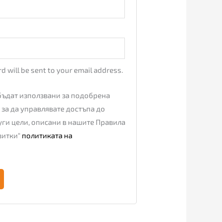
d will be sent to your email address.
бъдат използвани за подобрена
 за да управлявате достъпа до
руги цели, описани в нашите Правила
витки"
политиката на