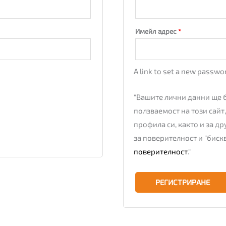
Имейл адрес
*
A link to set a new passwor
"Вашите лични данни ще 
ползваемост на този сайт,
профила си, както и за д
за поверителност и "биск
поверителност
."
РЕГИСТРИРАНЕ