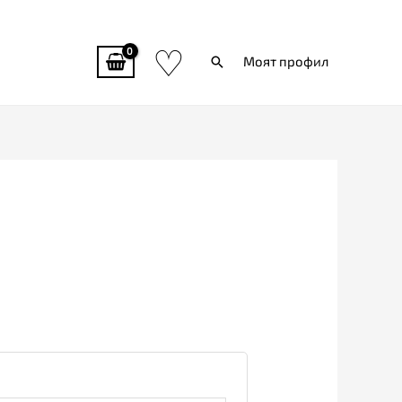
♡
Търси
Моят профил
о
жително