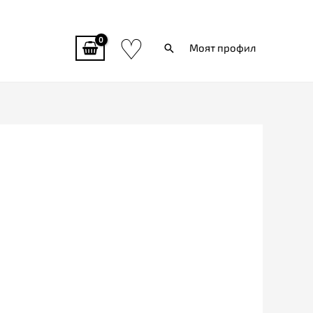
♡
Търси
Моят профил