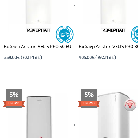
ИЗЧЕРПАН
ИЗЧЕРПАН
Бойлер Ariston VELIS PRO 50 EU
Бойлер Ariston VELIS PRO 8
359.00
€
(702.14 лв.)
405.00
€
(792.11 лв.)
Текущата
Original
Price
5%
5%
цена
price
range:
е:
was:
475.00€
ПРОМО
ПРОМО
449.00€
475.00€
through
(878.17
(929.02
489.00€
лв.).
лв.).