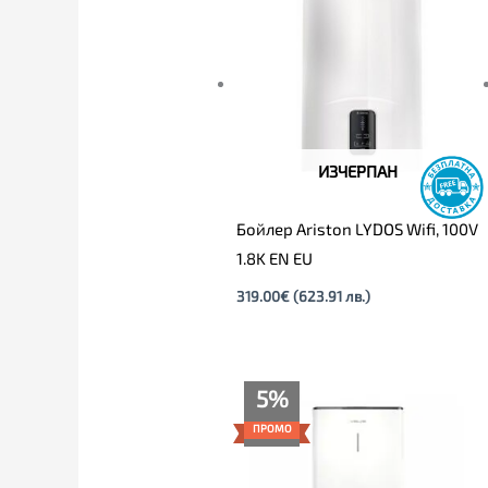
ИЗЧЕРПАН
Бойлер Ariston LYDOS Wifi, 100V
1.8K EN EU
319.00
€
(623.91 лв.)
Текущата
Original
5%
цена
price
е:
was:
ПРОМО
415.00€
435.00€
(811.67
(850.79
лв.).
лв.).