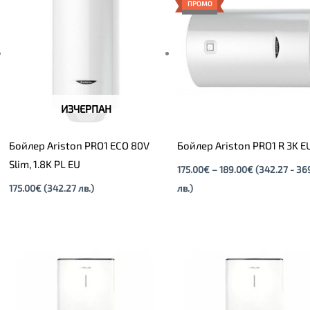
175.00€
ПРОМО
through
189.00€
ИЗЧЕРПАН
Бойлер Ariston PRO1 ECO 80V
Бойлер Ariston PRO1 R 3K E
Slim, 1.8K PL EU
175.00
€
–
189.00
€
(342.27 - 36
175.00
€
(342.27 лв.)
лв.)