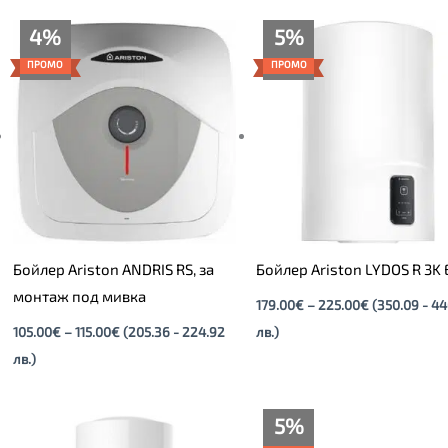
Price
Price
4%
5%
range:
range:
105.00€
179.00€
ПРОМО
ПРОМО
through
through
115.00€
225.00€
Бойлер Ariston ANDRIS RS, за
Бойлер Ariston LYDOS R 3K 
монтаж под мивка
179.00
€
–
225.00
€
(350.09 - 4
105.00
€
–
115.00
€
(205.36 - 224.92
лв.)
лв.)
Price
5%
range: