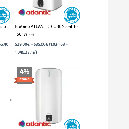
tite
Бойлер ATLANTIC CUBE Steatite
150, Wi-Fi
56.40
529.00
€
–
535.00
€
(1,034.63 -
1,046.37 лв.)
Текущата
Original
4%
цена
price
е:
was:
ПРОМО
219.00€
229.00€
(428.33
(447.89
лв.).
лв.).