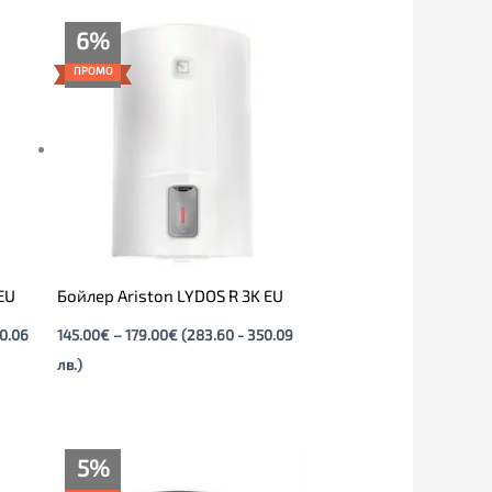
Price
6%
range:
145.00€
ПРОМО
through
179.00€
EU
Бойлер Ariston LYDOS R 3K EU
40.06
145.00
€
–
179.00
€
(283.60 - 350.09
лв.)
Price
5%
range: