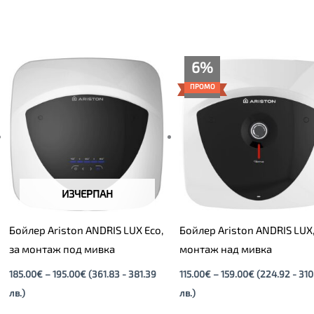
Price
Price
6%
range:
range:
185.00€
115.00€
ПРОМО
through
through
195.00€
159.00€
ИЗЧЕРПАН
Бойлер Ariston ANDRIS LUX Eco,
Бойлер Ariston ANDRIS LUX,
за монтаж под мивка
монтаж над мивка
185.00
€
–
195.00
€
(361.83 - 381.39
115.00
€
–
159.00
€
(224.92 - 310
лв.)
лв.)