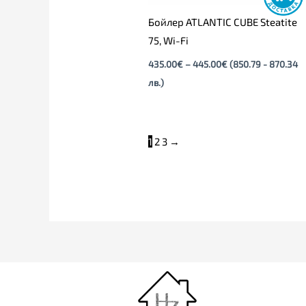
Бойлер ATLANTIC CUBE Steatite
75, Wi-Fi
435.00
€
–
445.00
€
(850.79 - 870.34
лв.)
1
2
3
→