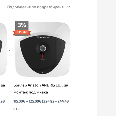
Price
3%
range:
115.00€
ПРОМО
through
125.00€
 за
Бойлер Ariston ANDRIS LUX, за
монтаж под мивка
.98
115.00
€
–
125.00
€
(224.92 - 244.48
лв.)