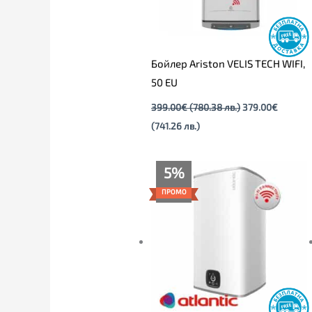
Бойлер Ariston VELIS TECH WIFI,
50 EU
399.00
€
(780.38 лв.)
379.00
€
(741.26 лв.)
Price
5%
range:
435.00€
ПРОМО
through
445.00€