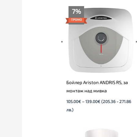
Price
7%
range:
105.00€
ПРОМО
through
139.00€
Бойлер Ariston ANDRIS RS, за
монтаж над мивка
105.00
€
–
139.00
€
(205.36 - 271.86
лв.)