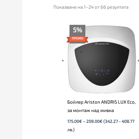
Показване на 1–24 от 66 резултата
Price
5%
range:
175.00€
ПРОМО
through
209.00€
Бойлер Ariston ANDRIS LUX Eco,
за монтаж над мивка
175.00
€
–
209.00
€
(342.27 - 408.77
лв.)