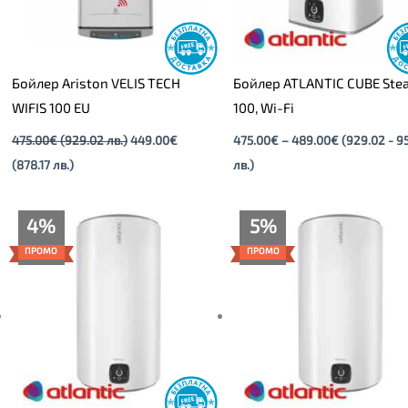
Бойлер Ariston VELIS TECH
Бойлер ATLANTIC CUBE Stea
WIFIS 100 EU
100, Wi-Fi
475.00
€
(929.02 лв.)
449.00
€
475.00
€
–
489.00
€
(929.02 - 9
(878.17 лв.)
лв.)
Текущата
Original
Текущата
Original
4%
5%
цена
price
цена
price
е:
was:
е:
was:
ПРОМО
ПРОМО
245.00€
255.00€
195.00€
205.00€
(479.18
(498.74
(381.39
(400.95
лв.).
лв.).
лв.).
лв.).