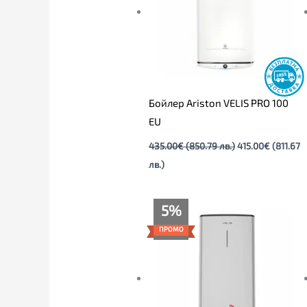
Бойлер Ariston VELIS PRO 100
EU
435.00
€
(850.79 лв.)
415.00
€
(811.67
лв.)
Текущата
Original
5%
цена
price
е:
was:
ПРОМО
379.00€
399.00€
(741.26
(780.38
лв.).
лв.).