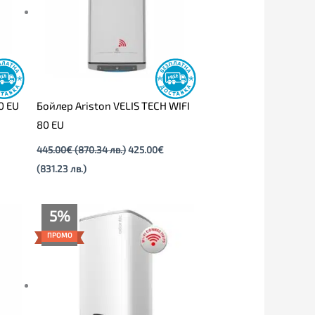
0 EU
Бойлер Ariston VELIS TECH WIFI
80 EU
445.00
€
(870.34 лв.)
425.00
€
(831.23 лв.)
Price
5%
range:
529.00€
ПРОМО
through
535.00€