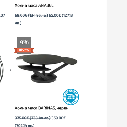
Холна маса ANABEL
.07
69.00
€
(134.95 лв.)
65.00
€
(127.13
лв.)
Текущата
Original
4%
цена
price
е:
was:
ПРОМО
359.00€
375.00€
(702.14
(733.44
лв.).
лв.).
Холна маса BARINAS, черен
375.00
€
(733.44 лв.)
359.00
€
(702.14 лв.)