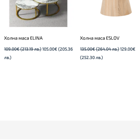
Холна маса ELINA
Холна маса ESLOV
109.00
€
(213.19 лв.)
105.00
€
(205.36
135.00
€
(264.04 лв.)
129.00
€
лв.)
(252.30 лв.)