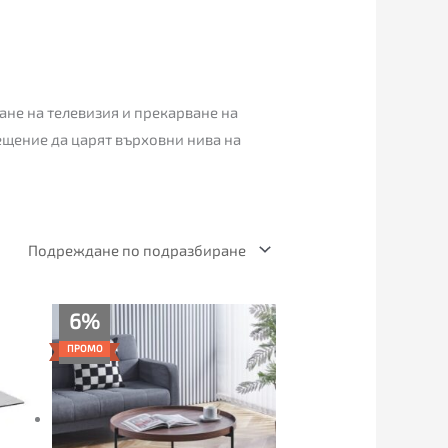
ане на телевизия и прекарване на
ещение да царят върховни нива на
Текущата
Original
6%
цена
price
е:
was:
ПРОМО
99.00€
105.00€
(193.63
(205.36
лв.).
лв.).