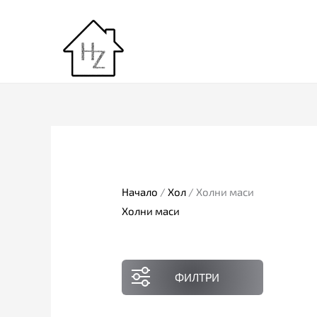
Skip
to
content
Начало
/
Хол
/ Холни маси
Холни маси
ФИЛТРИ