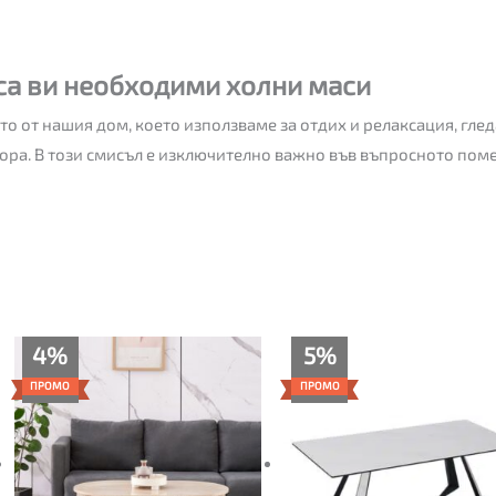
са ви необходими холни маси
о от нашия дом, което използваме за отдих и релаксация, глед
ора. В този смисъл е изключително важно във въпросното пом
Текущата
Original
Текущата
Original
4%
5%
цена
price
цена
price
е:
was:
е:
was:
ПРОМО
ПРОМО
219.00€
229.00€
295.00€
309.00€
(428.33
(447.89
(576.97
(604.35
лв.).
лв.).
лв.).
лв.).