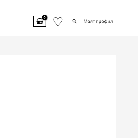
♡
Търси
Моят профил