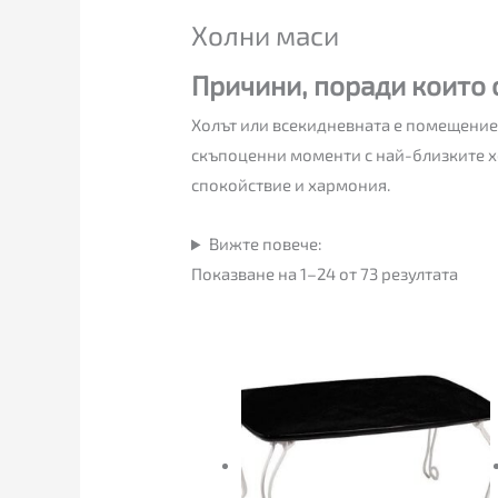
Холни маси
Причини, поради които 
Холът или всекидневната е помещениет
скъпоценни моменти с най-близките х
спокойствие и хармония.
Вижте повече:
Показване на 1–24 от 73 резултата