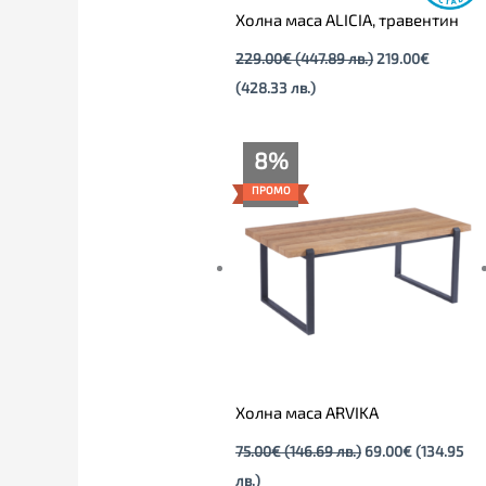
Холна маса ALICIA, травентин
229.00
€
(447.89 лв.)
219.00
€
(428.33 лв.)
Текущата
Original
8%
цена
price
е:
was:
ПРОМО
69.00€
75.00€
(134.95
(146.69
лв.).
лв.).
Холна маса ARVIKA
75.00
€
(146.69 лв.)
69.00
€
(134.95
лв.)