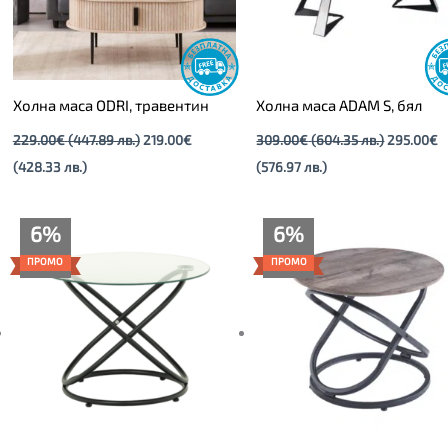
Холна маса ODRI, травентин
Холна маса ADAM S, бял
229.00
€
(447.89 лв.)
219.00
€
309.00
€
(604.35 лв.)
295.00
€
(428.33 лв.)
(576.97 лв.)
Текущата
Original
Текущата
Original
6%
6%
цена
price
цена
price
е:
was:
е:
was:
ПРОМО
ПРОМО
89.00€
95.00€
89.00€
95.00€
(174.07
(185.80
(174.07
(185.80
лв.).
лв.).
лв.).
лв.).