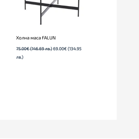
Холна маса FALUN
75.00
€
(146.69 лв.)
69.00
€
(134.95
лв.)