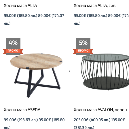
Холна маса ALTA
Холна маса ALTA, сив
95.00
€
(185.80 лв.)
89.00
€
(174.07
95.00
€
(185.80 лв.)
89.00
€
(174
лв.)
лв.)
Текущата
Original
Текущата
Original
4%
5%
цена
price
цена
price
е:
was:
е:
was:
ПРОМО
ПРОМО
95.00€
99.00€
195.00€
205.00€
(185.80
(193.63
(381.39
(400.95
лв.).
лв.).
лв.).
лв.).
Холна маса ASEDA
Холна маса AVALON, черен
99.00
€
(193.63 лв.)
95.00
€
(185.80
205.00
€
(400.95 лв.)
195.00
€
лв.)
(381.39 лв.)