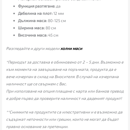
Функция разтягане:
да
Дебелина на плот:
12 мм
Дължина маса:
80-125 см
Ширина маса:
80 см
Височина маса:
45 см
Разгледайте и други модели
холни маси
*Периодът за доставка е обикновено от 2 – 5 дни. Възможно е
към момента на завършване на поръчката, продукта да е
вече изчерпан в склад на Вносителя. В случай на изчерпана
наличност ще се свържем с Вас.
При използване на опция плащане с карта или банков превод
е добре първо да проверите наличност на даденият продукт!
**Снимките на продуктите са илюстративни и е възможно да
съдържат неточности или грешки, които не могат да бъдат
правно основание за претенции.