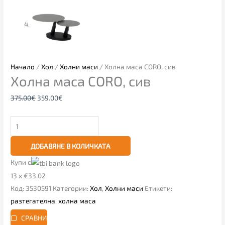
Начало
/
Хол
/
Холни маси
/ Холна маса CORO, сив
Холна маса CORO, сив
375.00
€
359.00
€
ДОБАВЯНЕ В КОЛИЧКАТА
Купи с
13 x €33.02
Код:
3530591
Категории:
Хол
,
Холни маси
Етикети:
разтегателна
,
холна маса
СРАВНИ