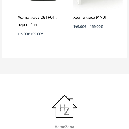
Холна маса DETROIT,
Холна маса MADI
черен-бял
149.00
€
–
169.00
€
115.00
€
109.00
€
HomeZona