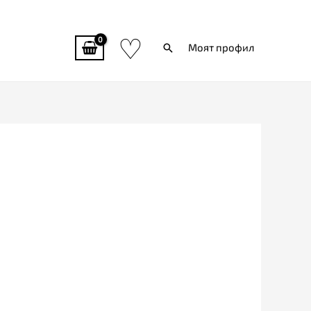
♡
Търси
Моят профил