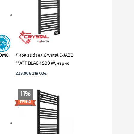
ROME,
Лира за баня Crystal E-JADE
MATT BLACK 500 W, черно
229.00
€
219.00
€
Price
11%
range:
179.00€
ПРОМО
through
219.00€