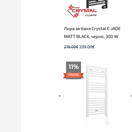
Лира за баня Crystal E-JADE
MATT BLACK, черно, 300 W
219.00
€
209.00
€
Price
11%
range:
159.00€
ПРОМО
through
199.00€