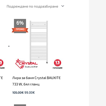
Original
Текущата
6%
price
цена
was:
е:
ПРОМО
105.00€.
99.00€.
TE
Лира за баня Crystal BAUXITE
733 W, бял гланц
105.00
€
99.00
€