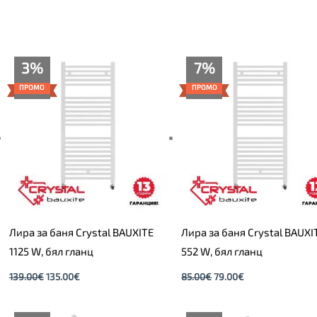
Original
Текущата
Original
Текущата
3%
7%
price
цена
price
цена
was:
е:
was:
е:
ПРОМО
ПРОМО
139.00€.
135.00€.
85.00€.
79.00€.
Лира за баня Crystal BAUXITE
Лира за баня Crystal BAUXI
1125 W, бял гланц
552 W, бял гланц
139.00
€
135.00
€
85.00
€
79.00
€