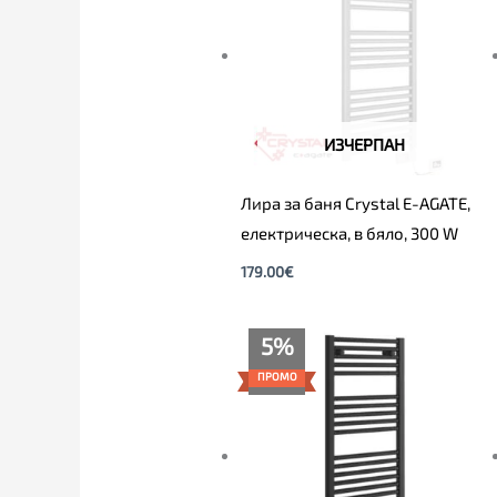
ИЗЧЕРПАН
Лира за баня Crystal E-AGATE,
електрическа, в бяло, 300 W
179.00
€
Original
Текущата
5%
price
цена
was:
е:
ПРОМО
219.00€.
209.00€.