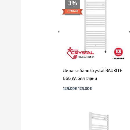
Original
Текущата
3%
price
цена
was:
е:
ПРОМО
129.00€.
125.00€.
Лира за баня Crystal BAUXITE
866 W, бял гланц
129.00
€
125.00
€