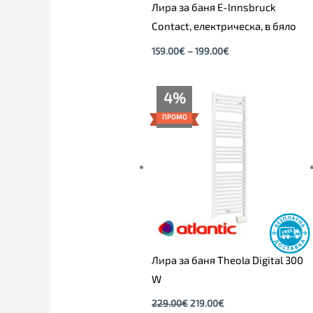
Лира за баня E-Innsbruck
Contact, електрическа, в бяло
159.00
€
–
199.00
€
Original
Текущата
4%
price
цена
was:
е:
ПРОМО
229.00€.
219.00€.
Лира за баня Theola Digital 300
W
229.00
€
219.00
€