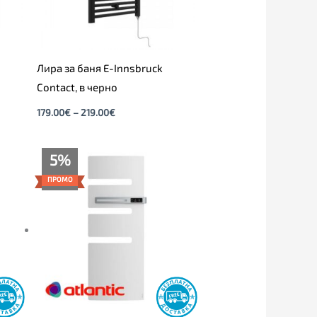
Лира за баня E-Innsbruck
Contact, в черно
179.00
€
–
219.00
€
Original
Текущата
5%
price
цена
was:
е:
ПРОМО
919.00€.
875.00€.