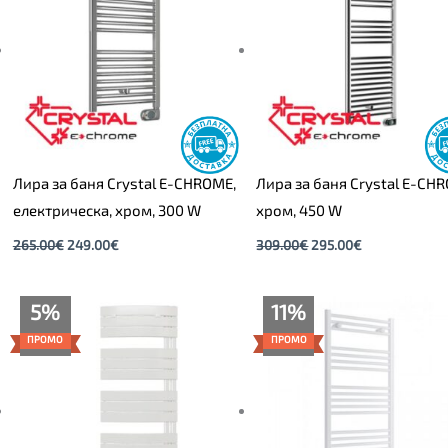
Лира за баня Crystal E-CHROME,
Лира за баня Crystal E-CH
електрическа, хром, 300 W
хром, 450 W
265.00
€
249.00
€
309.00
€
295.00
€
Original
Текущата
Original
Текущата
5%
11%
price
цена
price
цена
was:
е:
was:
е:
ПРОМО
ПРОМО
399.00€.
379.00€.
245.00€.
219.00€.