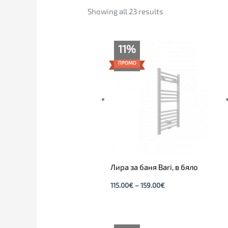
Showing all 23 results
Price
11%
range:
115.00€
ПРОМО
through
159.00€
Лира за баня Bari, в бяло
115.00
€
–
159.00
€