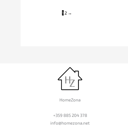
1
2
→
HomeZona
+359 885 204 378
info@homezona.net