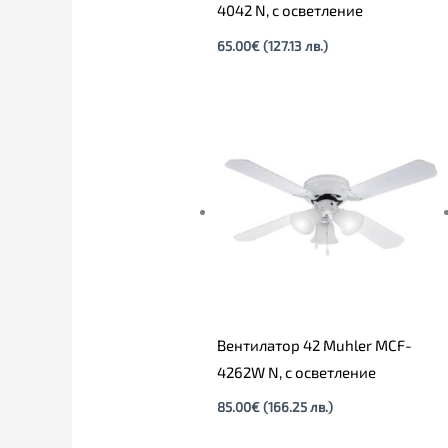
4042 N, с осветление
65.00
€
(127.13 лв.)
Вентилатор 42 Muhler MCF-
4262W N, с осветление
85.00
€
(166.25 лв.)