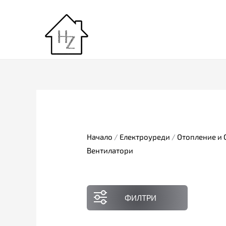
Skip
to
content
Начало
/
Електроуреди
/
Отопление и
Вентилатори
ФИЛТРИ