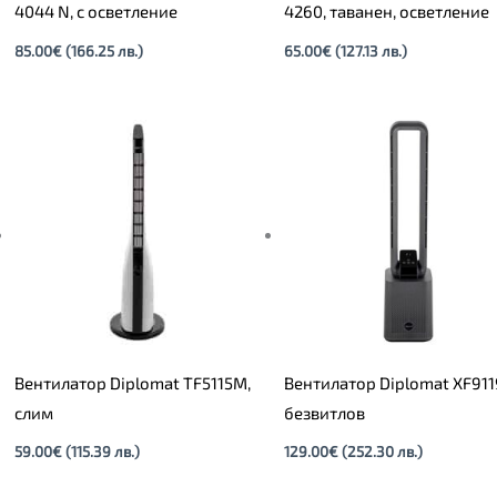
4044 N, с осветление
4260, таванен, осветление
85.00
€
(166.25 лв.)
65.00
€
(127.13 лв.)
Вентилатор Diplomat TF5115M,
Вентилатор Diplomat XF911
слим
безвитлов
59.00
€
(115.39 лв.)
129.00
€
(252.30 лв.)