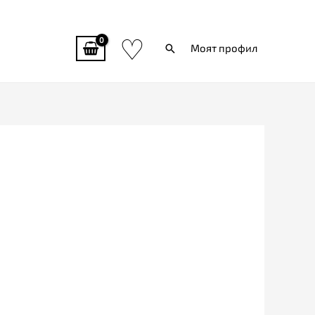
♡
Търси
Моят профил