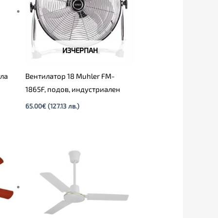
ИЗЧЕРПАН
гла
Вентилатор 18 Muhler FM-
1865F, подов, индустриален
65.00
€
(127.13 лв.)