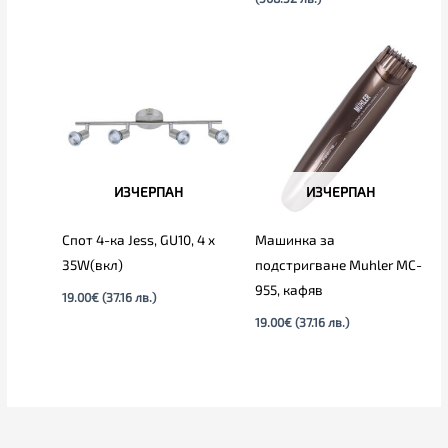
ИЗЧЕРПАН
ИЗЧЕРПАН
Спот 4-ка Jess, GU10, 4 x
Машинка за
35W(вкл)
подстригване Muhler MC-
955, кафяв
19.00
€
(37.16 лв.)
19.00
€
(37.16 лв.)