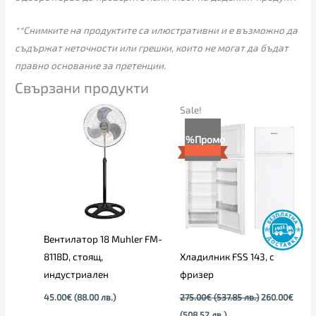
**Снимките на продуктите са илюстративни и е възможно да
съдържат неточности или грешки, които не могат да бъдат
правно основание за претенции.
Свързани продукти
Текущата
Original
Sale!
цена
price
е:
was:
5%
Промо
260.00€
275.00€
(508.52
(537.85
лв.).
лв.).
Вентилатор 18 Muhler FM-
8118D, стоящ,
Хладилник FSS 143, с
индустриален
фризер
45.00
€
(88.00 лв.)
275.00
€
(537.85 лв.)
260.00
€
(508.52 лв.)