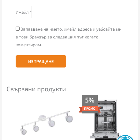
Имейл
*
Запазване на името, имейл адреса и уебсайта ми
в този браузър за следващия път когато
коментирам.
Свързани продукти
Текущата
Original
5%
цена
price
е:
was:
ПРОМО
346.00€
365.00€
(676.72
(713.88
лв.).
лв.).