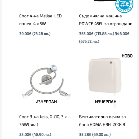
Спот 4-ка Melisa, LED
Съдомиялна машина
панел, 4 х 5W
PDWCE 45FI, за вграждане
39.00
€
(76.28 лв.)
365.00
€
(713.88 лв.)
346.00
€
(676.72 лв.)
НОВО
ИЗЧЕРПАН
ИЗЧЕРПАН
Спот 3-ка Jess, GU10, 3 x
Вентилаторна печка за
35W(вкл)
баня HOMA HBH-2004B
25.00
€
(48.90 лв.)
35.28
€
(69.00 лв.)