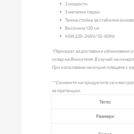
3 скорости
3 метални перки
Тежка стойка за стабилна основ
Височина 130 см
45W,220-240V/50-60Hz
*Периодът за доставка е обикновено от
склад на Вносителя. В случай на изчер
При използване на опция плащане с ка
**Снимките на продуктите са илюстрат
за претенции.
Тегло
Размери
Бранд