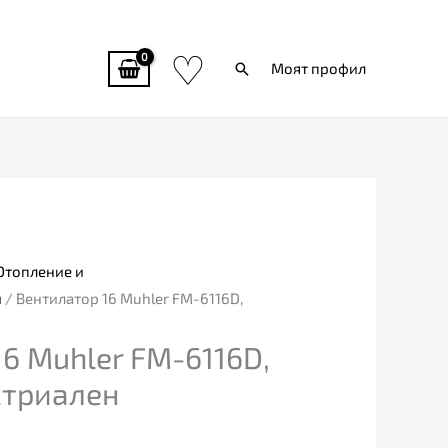
♡
Търси
Моят профил
Отопление и
и
/ Вентилатор 16 Muhler FM-6116D,
6 Muhler FM-6116D,
стриален