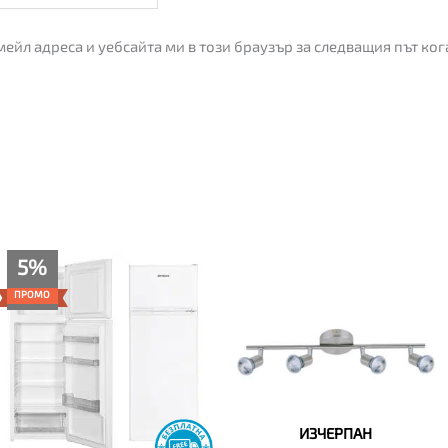
мейл адреса и уебсайта ми в този браузър за следващия път ко
Текущата
Original
5%
цена
price
е:
was:
ПРОМО
260.00€
275.00€
(508.52
(537.85
лв.).
лв.).
ИЗЧЕРПАН