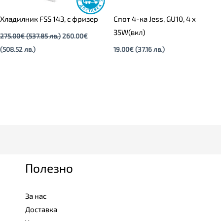
Хладилник FSS 143, с фризер
Спот 4-ка Jess, GU10, 4 x
35W(вкл)
275.00
€
(537.85 лв.)
260.00
€
(508.52 лв.)
19.00
€
(37.16 лв.)
Полезно
За нас
Доставка