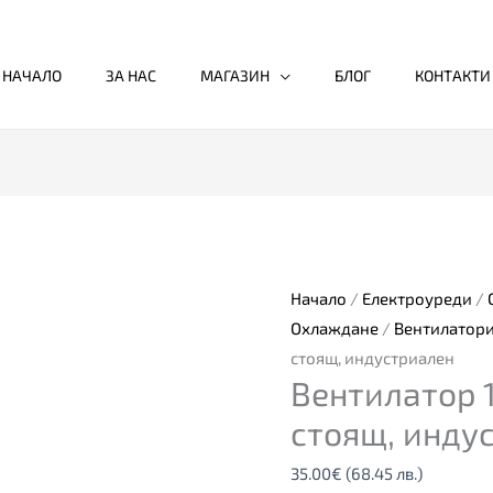
НАЧАЛО
ЗА НАС
МАГАЗИН
БЛОГ
КОНТАКТИ
количество
за
Вентилатор
16
Начало
/
Електроуреди
/
Muhler
Охлаждане
/
Вентилатор
FM-
стоящ, индустриален
Вентилатор 1
6116D,
стоящ,
стоящ, инду
индустриален
35.00
€
(68.45 лв.)