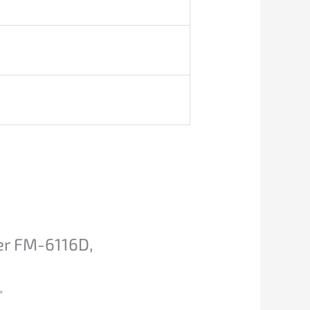
er FM-6116D,
*