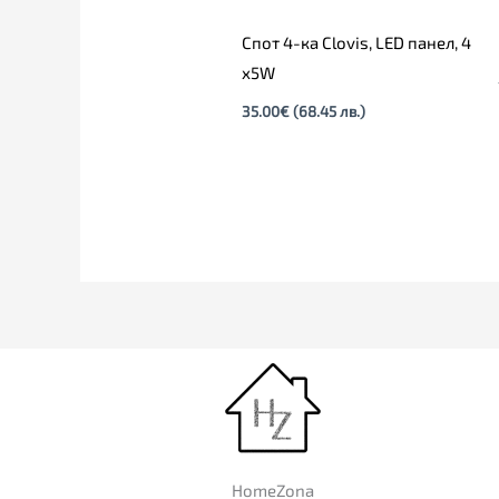
Спот 4-ка Clovis, LED панел, 4
х5W
35.00
€
(68.45 лв.)
HomeZona