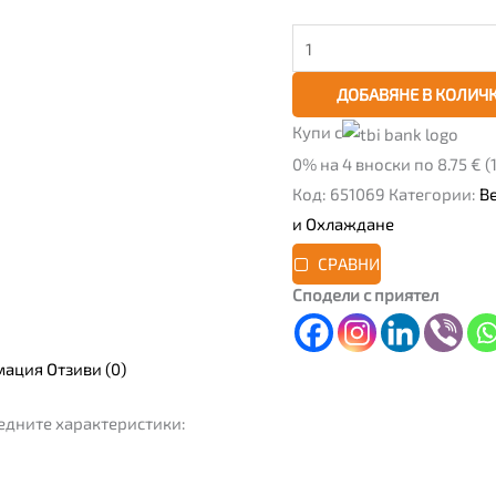
ДОБАВЯНЕ В КОЛИЧ
Купи с
0% на 4 вноски по 8.75 € (17
Код:
651069
Категории:
В
и Охлаждане
СРАВНИ
Сподели с приятел
мация
Отзиви (0)
едните характеристики: