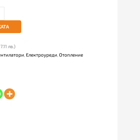
КАТА
.11 лв.)
ентилатори
,
Електроуреди
,
Отопление