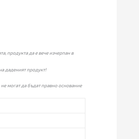
а, продукта да е вече изчерпан в
на даденият продукт!
 не могат да бъдат правно основание