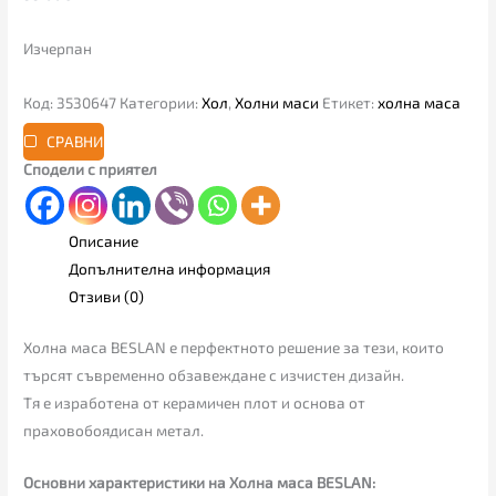
Изчерпан
Код:
3530647
Категории:
Хол
,
Холни маси
Етикет:
холна маса
СРАВНИ
Сподели с приятел
Описание
Допълнителна информация
Отзиви (0)
Холна маса BESLAN е перфектното решение за тези, които
търсят съвременно обзавеждане с изчистен дизайн.
Тя е изработена от керамичен плот и основа от
праховобоядисан метал.
Основни характеристики на Холна маса BESLAN: