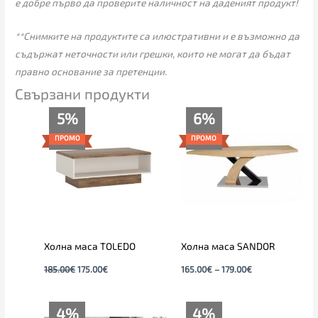
е добре първо да проверите наличност на даденият продукт!
**Снимките на продуктите са илюстративни и е възможно да
съдържат неточности или грешки, които не могат да бъдат
правно основание за претенции.
Свързани продукти
Original
Текущата
Price
5%
6%
price
цена
range:
was:
е:
165.00€
ПРОМО
ПРОМО
185.00€.
175.00€.
through
179.00€
Холна маса TOLEDO
Холна маса SANDOR
185.00
€
175.00
€
165.00
€
–
179.00
€
Original
Текущата
Original
Текущата
4%
4%