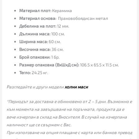
Материал плот:
Керамика
Материал основа:
Праховобоядисан метал
Дебелина на плот:
12 мм.
Дължина маса:
100 см.
Ширина маса:
60 см.
Височина маса:
36 см.
Брой опаковки:
1 бр.
Размер опаковка (ВхШхД см):
106.5 x 65.5 x 11.5 см.
Тегло:
24.25 кг.
Разгледайте и други модели
холни маси
*Периодът за доставка е обикновено от 2 – 5 дни. Възможно е
към момента на завършване на поръчката, продукта да е
вече изчерпан в склад на Вносителя. В случай на изчерпана
наличност ще се свържем с Вас.
При използване на опция плащане с карта или банков превод