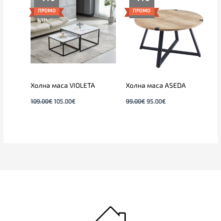
price
цена
price
цена
was:
е:
was:
е:
ПРОМО
ПРОМО
109.00€.
105.00€.
99.00€.
95.00€.
Холна маса VIOLETA
Холна маса ASEDA
109.00
€
105.00
€
99.00
€
95.00
€