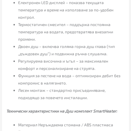
Електронен LED дисплей – показва текущата
температура и време на използване за по-удобен
контрол.
Термостатичен смесител – поддържа постоянна
температура на водата, предотвратява внезапни
промени.
Двоен душ – включва голяма горна душ глава (тип
„дъждовен душ“) и подвижна ръчна слушалка.
Регулируема височина и ъгъл – за максимален
комфорт и персонализиране на струята.
Функция за пестене на вода – оптимизиран дебит без
компромис в налягането.
Лесен монтаж – стандартно присъединяване,
подходящо за повечето инсталации.
Технически характеристики на Душ комплект SmartHeater:
Материал Неръждаема стомана / ABS пластмаса