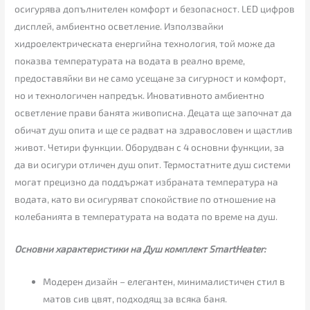
осигурява допълнителен комфорт и безопасност. LED цифров
дисплей, амбиентно осветление. Използвайки
хидроелектрическата енергийна технология, той може да
показва температурата на водата в реално време,
предоставяйки ви не само усещане за сигурност и комфорт,
но и технологичен напредък. Иновативното амбиентно
осветление прави банята живописна. Децата ще започнат да
обичат душ опита и ще се радват на здравословен и щастлив
живот. Четири функции. Оборудван с 4 основни функции, за
да ви осигури отличен душ опит. Термостатните душ системи
могат прецизно да поддържат избраната температура на
водата, като ви осигуряват спокойствие по отношение на
колебанията в температурата на водата по време на душ.
Основни характеристики на Душ комплект SmartHeater:
Модерен дизайн – елегантен, минималистичен стил в
матов сив цвят, подходящ за всяка баня.