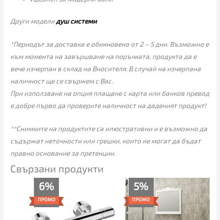
Други модели
душ системи
*Периодът за доставка е обикновено от 2 – 5 дни. Възможно е
към момента на завършване на поръчката, продукта да е
вече изчерпан в склад на Вносителя. В случай на изчерпана
наличност ще се свържем с Вас.
При използване на опция плащане с карта или банков превод
е добре първо да проверите наличност на даденият продукт!
**Снимките на продуктите са илюстративни и е възможно да
съдържат неточности или грешки, които не могат да бъдат
правно основание за претенции.
Свързани продукти
Price
Текущата
Original
6%
5%
range:
цена
price
89.00€
е:
was:
ПРОМО
ПРОМО
through
689.00€
725.00€
149.00€
(1,347.57
(1,417.98