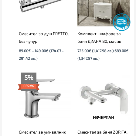
лв.).
лв.).
Смесител за душ PRETTO,
Комплект шкафове за
без чучур
баня ДИАНА 80, масив
89.00
€
–
149.00
€
(174.07 -
725.00
€
(1,417.98 лв.)
689.00
€
291.42 лв.)
(1,347.57 лв.)
Текущата
Original
5%
цена
price
е:
was:
ПРОМО
52.00€
55.00€
(101.70
(107.57
лв.).
лв.).
ИЗЧЕРПАН
Смесител за умивалник
Смесител за баня ZORITA,