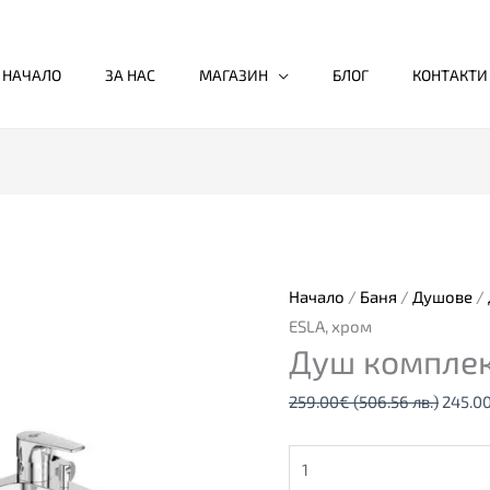
НАЧАЛО
ЗА НАС
МАГАЗИН
БЛОГ
КОНТАКТИ
количество
Origin
за
price
Душ
was:
комплект
259.0
Начало
/
Баня
/
Душове
/
3в1
(506.5
ESLA, хром
Душ комплек
ESLA,
лв.).
хром
259.00
€
(506.56 лв.)
245.0