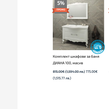
Текущата
Original
5%
цена
price
е:
was:
ПРОМО
775.00€
815.00€
(1,515.77
(1,594.00
лв.).
лв.).
Комплект шкафове за баня
ДИАНА 100, масив
815.00
€
(1,594.00 лв.)
775.00
€
(1,515.77 лв.)