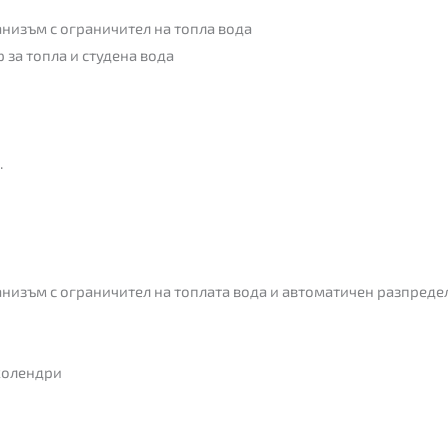
низъм с ограничител на топла вода
 за топла и студена вода
.
низъм с ограничител на топлата вода и автоматичен разпреде
холендри