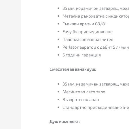
35 мм. керамичен затварящ меха
Метална ръкохватка с индикатор
Гъвкави връзки G3/8″
Easy fix присъединяване
Пластмасов изпразнител
Perlator аератор с дебит 5 л/мин
5 години гаранция
Смесител за вана/душ:
35 мм. керамичен затварящ меха
Месингово лято тяло
Възвратен клапан
Стандартно присъединяване S-
Душ комплект: