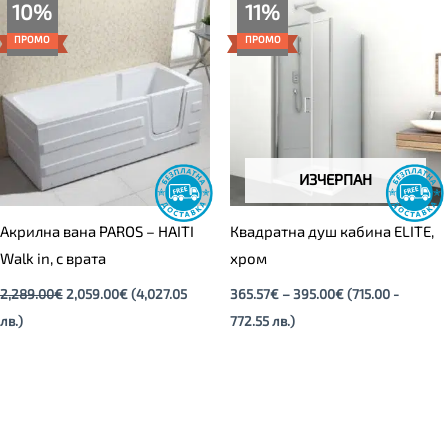
Original
Текущата
Price
10%
11%
price
цена
range:
was:
е:
365.57€
ПРОМО
ПРОМО
2,289.00€.
2,059.00€.
through
395.00€
ИЗЧЕРПАН
Акрилна вана PAROS – HAITI
Квадратна душ кабина ELITE,
Walk in, с врата
хром
2,289.00
€
2,059.00
€
(4,027.05
365.57
€
–
395.00
€
(715.00 -
лв.)
772.55 лв.)