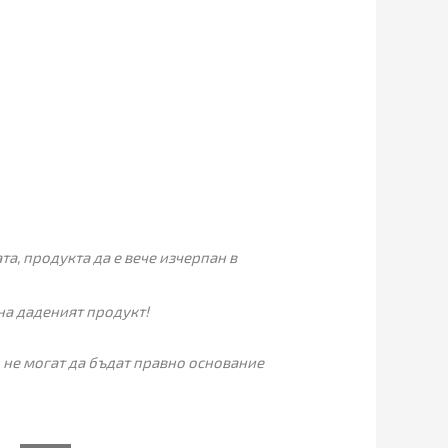
а, продукта да е вече изчерпан в
на даденият продукт!
 не могат да бъдат правно основание