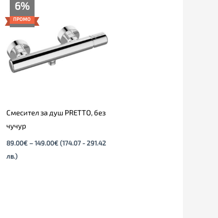
Price
6%
range:
89.00€
ПРОМО
through
149.00€
Смесител за душ PRETTO, без
чучур
89.00
€
–
149.00
€
(174.07 - 291.42
лв.)