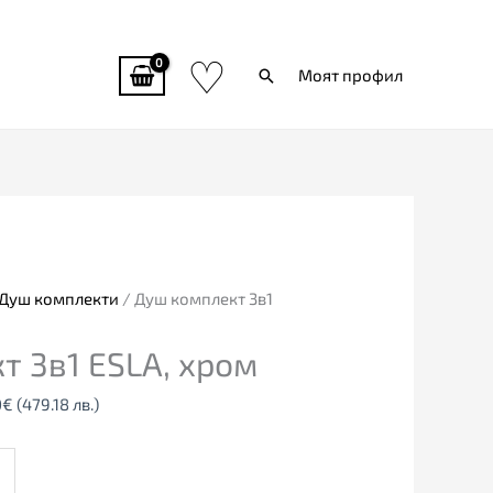
♡
Търси
Моят профил
al
Текущата
цена
е:
0€
245.00€
Душ комплекти
/ Душ комплект 3в1
6
(479.18
т 3в1 ESLA, хром
лв.).
0
€
(479.18 лв.)