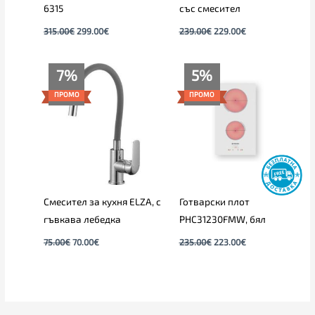
6315
със смесител
315.00
€
299.00
€
239.00
€
229.00
€
Original
Текущата
Original
Текущата
7%
5%
price
цена
price
цена
was:
е:
was:
е:
ПРОМО
ПРОМО
75.00€.
70.00€.
235.00€.
223.00€.
Смесител за кухня ELZA, с
Готварски плот
гъвкава лебедка
PHC31230FMW, бял
75.00
€
70.00
€
235.00
€
223.00
€