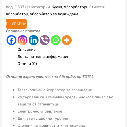
Код:
Е.397.ИН
Категории:
Кухня
,
Абсорбатори
Етикети:
абсорбатор
,
абсорбатор за вграждане
СРАВНИ
Сподели с приятел
Описание
Допълнителна информация
Отзиви (0)
Основни характеристики на Aбсорбатор TOTAL:
Телескопичен абсорбатор за вграждане
Издърпващ се и сменяем преден иноксов панел със
защита от отпечатъци
Електронно управление
Двигател с двойна турбина
Степени на мощност: 2 + интензивна