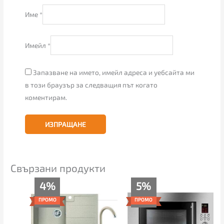
Име
*
Имейл
*
Запазване на името, имейл адреса и уебсайта ми
в този браузър за следващия път когато
коментирам.
Свързани продукти
Original
Текущата
Original
Текущата
4%
5%
price
цена
price
цена
was:
е:
was:
е:
ПРОМО
ПРОМО
239.00€.
229.00€.
259.00€.
245.00€.