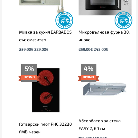
Мивка за кухня BARBADOS
Микровълнова фурна 30,
със смесител
инокс
239.00
€
229.00
€
259.00
€
245.00
€
Original
Текущата
Original
Текущата
5%
4%
price
цена
price
цена
was:
е:
was:
е:
ПРОМО
ПРОМО
139.00€.
132.00€.
155.00€.
149.00€.
Абсорбатор за стена
Готварски плот PHC 32230
EASY 2, 60 см
FMB, черен