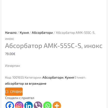
Начало
/
Кухня
/
Абсорбатори
/ Абсорбатор AMK-555C-S,
инокс
Абсорбатор AMK-555C-S, инокс
79.00
€
Изчерпан
Код:
1001655
Категории:
Абсорбатори
,
Кухня
Етикет:
абсорбатор за вграждане
СРАВНИ
Сподели с приятел