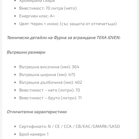
Хромирана скара
Вместимост: 70 литра (нето)
Енергиен клас: А+
Цвят: Черен + инокс (със защита от отпечатъци)
Технически детайли на Фурна за вграждане TEKA iOVEN:
Вътрешни размери
Вътрешна височина (мм): 364
Вътрешна ширина (мм): 475
Вътрешна дълбочина (мм): 402
Вместимост – нето (литри): 70
Вместимост – бруто (литри): 71
Отличителни характеристики
Сертификати: N / CE / CCA / CB/EAC/GMARK/SASO
Брой камери: 1