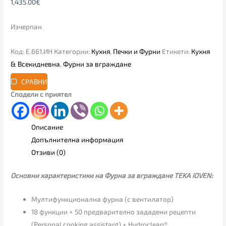
1,435.00
€
Изчерпан
Код:
Е.661.ИН
Категории:
Кухня
,
Печки и Фурни
Етикети:
Кухня
& Всекидневна
,
Фурни за вграждане
СРАВНИ
Сподели с приятел
Описание
Допълнителна информация
Отзиви (0)
Основни характеристики на Фурна за вграждане TEKA iOVEN:
Мултифункционална фурна (с вентилатор)
18 функции + 50 предварително зададени рецепти
(Personal cooking assistant) + Hydroclean®