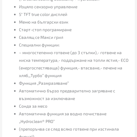
Изцяло сензорно управление
5″ TFT true color дисплей
Меню на български език
Старт-стоп програмиране
Свалящ се Макси грил
Специални функции:
– многостепенно готвене (до 3 стъпки),- готвене на
ниска температура,- поддържане на топли ястия,- ECO
(енергоспестяваща) функция,- втасване,- печене на
хляб,„Турбо” функция
Функция „Размразяване”
Автоматично бързо предварително загряване с
възможност за изключване
Сонда за месо
Автоматична функция за водно почистване
„Hydroclean® PRO”
(препоръчва се след всяко готвене при изстинала
фурна!)