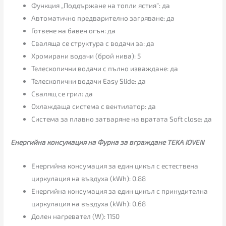
Функция „Поддържане на топли ястия”: да
Автоматично предварително загряване: да
Готвене на бавен огън: да
Сваляща се структура с водачи за: да
Хромирани водачи (брой нива): 5
Телескопични водачи с пълно изваждане: да
Телескопични водачи Easy Slide: да
Свалящ се грил: да
Охлаждаща система с вентилатор: да
Система за плавно затваряне на вратата Soft close: да
Енергийна консумация на Фурна за вграждане TEKA iOVEN
Енергийна консумация за един цикъл с естествена
циркулация на въздуха (kWh): 0.88
Енергийна консумация за един цикъл с принудителна
циркулация на въздуха (kWh): 0,68
Долен нагревател (W): 1150