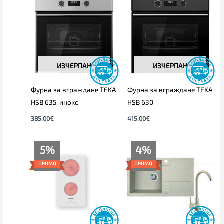
ИЗЧЕРПАН
ИЗЧЕРПАН
Фурна за вграждане TEKA
Фурна за вграждане TEKA
HSB 635, инокс
HSB 630
385.00
€
415.00
€
Original
Текущата
Original
Текущата
5%
4%
price
цена
price
цена
was:
е:
was:
е:
ПРОМО
ПРОМО
235.00€.
223.00€.
239.00€.
229.00€.