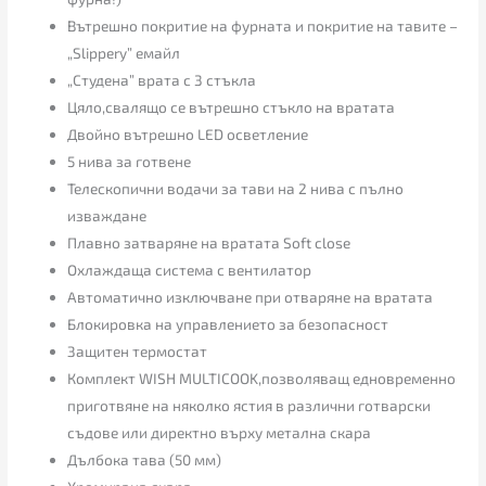
Вътрешно покритие на фурната и покритие на тавите –
„Slippery” емайл
„Студена” врата с 3 стъкла
Цяло,свалящо се вътрешно стъкло на вратата
Двойно вътрешно LED осветление
5 нива за готвене
Телескопични водачи за тави на 2 нива с пълно
изваждане
Плавно затваряне на вратата Soft close
Охлаждаща система с вентилатор
Автоматично изключване при отваряне на вратата
Блокировка на управлението за безопасност
Защитен термостат
Комплект WISH MULTICOOK,позволяващ едновременно
приготвяне на няколко ястия в различни готварски
съдове или директно върху метална скара
Дълбока тава (50 мм)