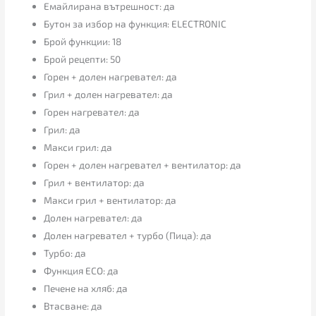
Емайлирана вътрешност: да
Бутон за избор на функция: ELECTRONIC
Брой функции: 18
Брой рецепти: 50
Горен + долен нагревател: да
Грил + долен нагревател: да
Горен нагревател: да
Грил: да
Макси грил: да
Горен + долен нагревател + вентилатор: да
Грил + вентилатор: да
Макси грил + вентилатор: да
Долен нагревател: да
Долен нагревател + турбо (Пица): да
Турбо: да
Функция ECO: да
Печене на хляб: да
Втасване: да