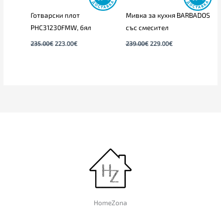
Готварски плот
Мивка за кухня BARBADOS
PHC31230FMW, бял
със смесител
235.00
€
223.00
€
239.00
€
229.00
€
HomeZona