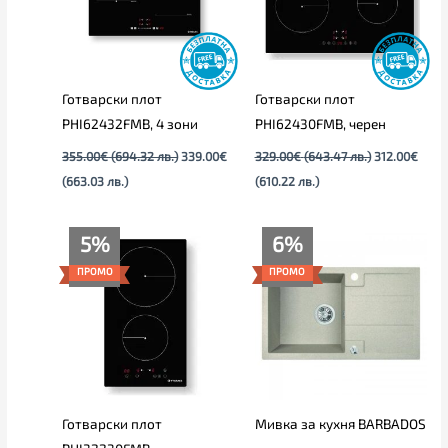
Готварски плот
Готварски плот
PHI62432FMB, 4 зони
PHI62430FMB, черен
355.00
€
(694.32 лв.)
339.00
€
329.00
€
(643.47 лв.)
312.00
€
(663.03 лв.)
(610.22 лв.)
Текущата
Original
Original
Текущата
5%
6%
цена
price
price
цена
е:
was:
was:
е:
ПРОМО
ПРОМО
213.00€
225.00€
179.00€.
169.00€.
(416.59
(440.06
лв.).
лв.).
Готварски плот
Мивка за кухня BARBADOS