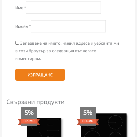
Име
*
Имейл
*
Запазване на името, имейл адреса и уебсайта ми
в този браузър за следващия път когато
коментирам.
Свързани продукти
Текущата
Original
Текущата
Original
5%
5%
цена
price
цена
price
е:
was:
е:
was:
ПРОМО
ПРОМО
339.00€
355.00€
312.00€
329.00€
(663.03
(694.32
(610.22
(643.47
лв.).
лв.).
лв.).
лв.).