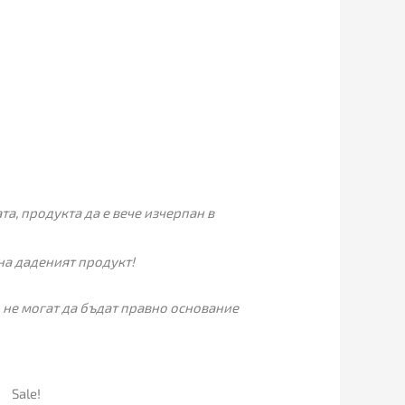
а, продукта да е вече изчерпан в
на даденият продукт!
 не могат да бъдат правно основание
Текущата
Original
Sale!
цена
price