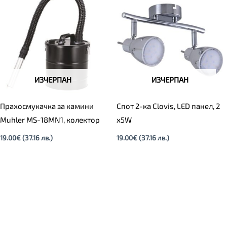
ИЗЧЕРПАН
ИЗЧЕРПАН
Прахосмукачка за камини
Спот 2-ка Clovis, LED панел, 2
Muhler MS-18MN1, колектор
х5W
19.00
€
(37.16 лв.)
19.00
€
(37.16 лв.)