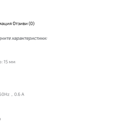
мация
Отзиви (0)
дните характеристики:
: 15 мм
60Hz，0.6 A
н