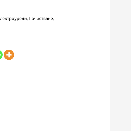
Електроуреди
,
Почистване
,