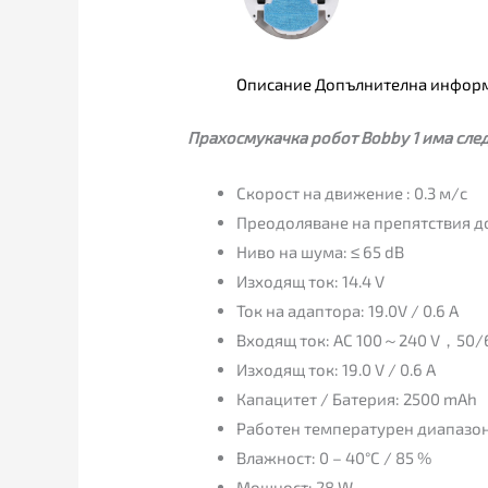
Описание
Допълнителна инфор
Прахосмукачка робот Bobby 1 има сле
Скорост на движение : 0.3 м/с
Преодоляване на препятствия до
Ниво на шума: ≤ 65 dB
Изходящ ток: 14.4 V
Ток на адаптора: 19.0V / 0.6 A
Входящ ток: AC 100～240 V，50/
Изходящ ток: 19.0 V / 0.6 A
Капацитет / Батерия: 2500 mAh
Работен температурен диапазо
Влажност: 0 – 40°C / 85 %
Мощност: 28 W