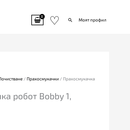
♡
Търси
Моят профил
Почистване
/
Прахосмукачки
/ Прахосмукачка
ка робот Bobby 1,