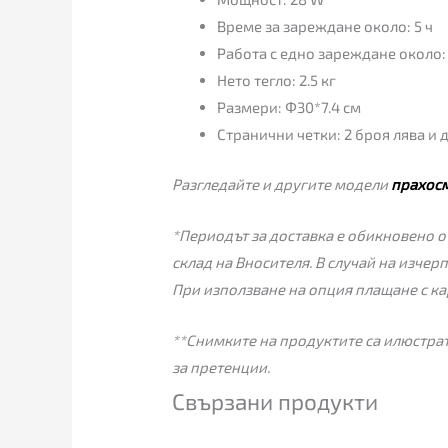
Време за зареждане около: 5 ч
Работа с едно зареждане около:
Нето тегло: 2.5 кг
Размери: Φ30*7.4 см
Странични четки: 2 броя лява и 
Разгледайте и другите модели
прахос
*Периодът за доставка е обикновено от
склад на Вносителя. В случай на изчер
При използване на опция плащане с ка
**Снимките на продуктите са илюстрат
за претенции.
Свързани продукти