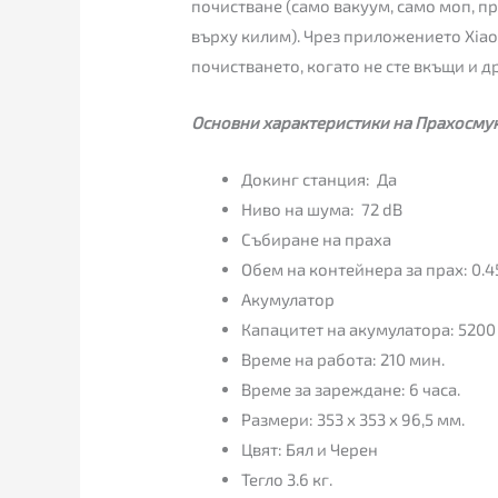
почистване (само вакуум, само моп, п
върху килим). Чрез приложението Xiao
почистването, когато не сте вкъщи и д
Основни характеристики на Прахосмук
Докинг станция: Да
Ниво на шума: 72 dB
Събиране на праха
Обем на контейнера за прах: 0.45
Акумулатор
Капацитет на акумулатора: 520
Време на работа: 210 мин.
Време за зареждане: 6 часа.
Размери: 353 x 353 x 96,5 мм.
Цвят: Бял и Черен
Тегло 3.6 кг.