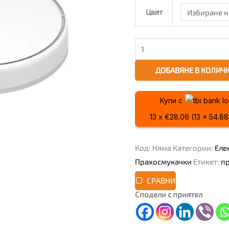
Цвят
ДОБАВЯНЕ В КОЛИЧ
Купи с
13 x €28.06 (13 x 54.8
Код:
Няма
Категории:
Еле
Прахосмукачки
Етикет:
п
СРАВНИ
Сподели с приятел