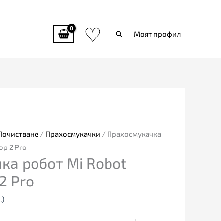
♡
Търси
Моят профил
Почистване
/
Прахосмукачки
/ Прахосмукачка
op 2 Pro
ка робот Mi Robot
2 Pro
.)