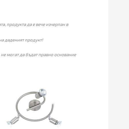
а, продукта да е вече изчерпан в
на даденият продукт!
 не могат да бъдат правно основание