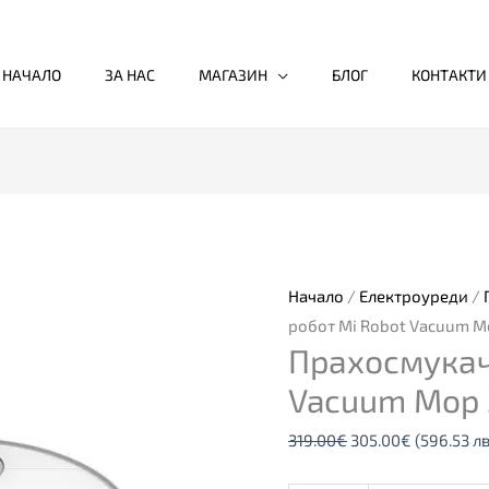
НАЧАЛО
ЗА НАС
МАГАЗИН
БЛОГ
КОНТАКТИ
количество
Original
Текущата
за
price
цена
Прахосмукачка
was:
е:
робот
319.00€.
305.00€.
Начало
/
Електроуреди
/
Mi
робот Mi Robot Vacuum M
Прахосмукач
Robot
Vacuum
Vacuum Mop 
Mop
319.00
€
305.00
€
(596.53 лв
2
Pro