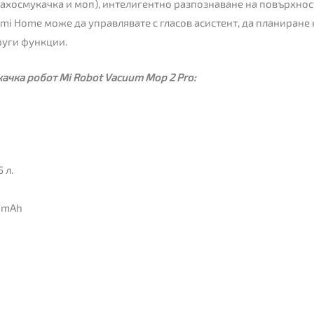
рахосмукачка и моп), интелигентно разпознаване на повърхнос
mi Home може да управлявате с гласов асистент, да планиране 
руги функции.
ачка робот Mi Robot Vacuum Mop 2 Pro:
 л.
0 mAh