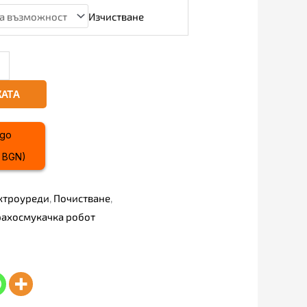
Изчистване
КАТА
8 BGN)
ктроуреди
,
Почистване
,
рахосмукачка робот