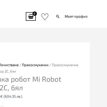
♡
Търси
Моят профил
al
Текущата
цена
е:
0€
309.00€
Почистване
/
Прахосмукачки
/ Прахосмукачка
4
(604.35
p 2C, бял
ка робот Mi Robot
лв.).
2C, бял
0
€
(604.35 лв.)