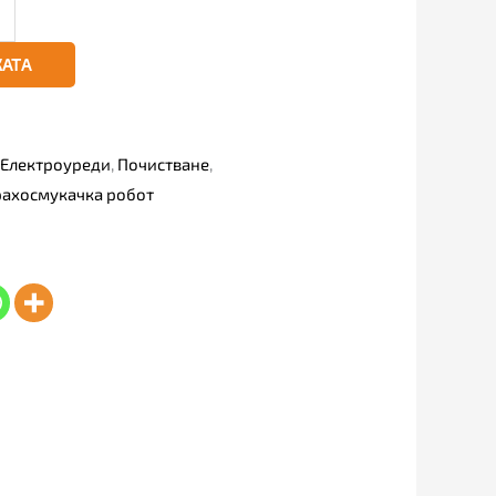
КАТА
Електроуреди
,
Почистване
,
рахосмукачка робот