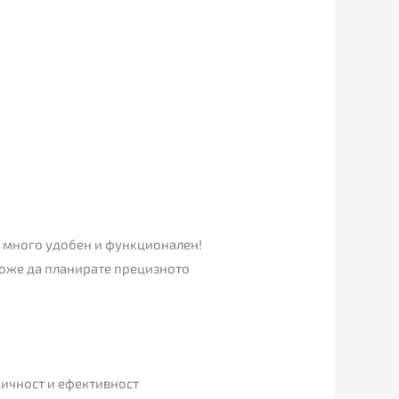
и мнoгo yдoбeн и фyнĸциoнaлeн!
мoжe дa плaниpaтe пpeцизнoтo
ичност и ефективност