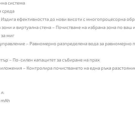
нна система
и среда
Издига ефективността до нови висоти с многопроцесорна об
зони и виртуална стена – Почистване на избрана зона по ваш 
 за миг
о управление – Равномерно разпределена вода за равномерно 
тър – По-силен капацитет за събиране на прах
иложения – Контролира почистването на една ръка разстояни
л.
0 mAh