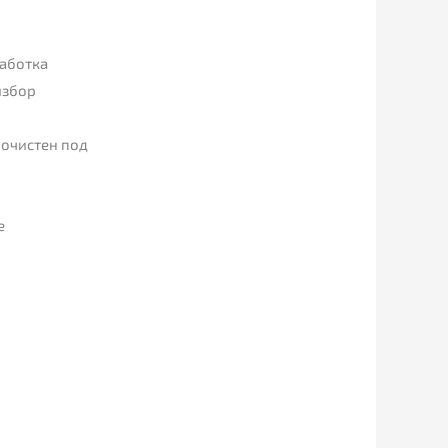
работка
избор
почистен под
е