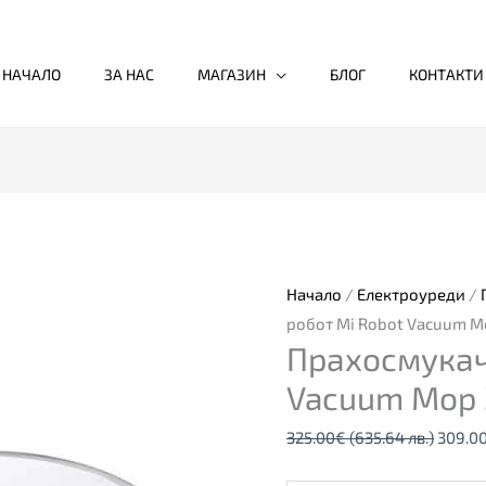
НАЧАЛО
ЗА НАС
МАГАЗИН
БЛОГ
КОНТАКТИ
количество
Origin
за
price
Прахосмукачка
was:
робот
325.0
Начало
/
Електроуреди
/
Mi
(635.6
робот Mi Robot Vacuum Mo
Прахосмукач
Robot
лв.).
Vacuum
Vacuum Mop 
Mop
325.00
€
(635.64 лв.)
309.0
2C,
бял