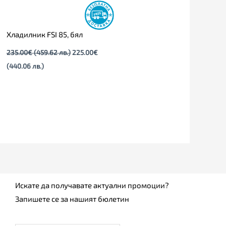
Хладилник FSI 85, бял
235.00
€
(459.62 лв.)
225.00
€
(440.06 лв.)
Искате да получавате актуални промоции?
Запишете се за нашият бюлетин