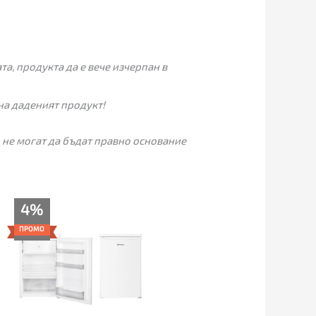
а, продукта да е вече изчерпан в
на даденият продукт!
 не могат да бъдат правно основание
Текущата
Original
4%
цена
price
е:
was:
ПРОМО
225.00€
235.00€
(440.06
(459.62
лв.).
лв.).