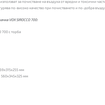
е използват за почистване на въздуха от вредни и токсични част
гурява по-високо качество при почистването и по-добра възду
ачка VOX SIROCCO 700:
 700 с торба
469x315x255 мм
: 560x345x325 мм