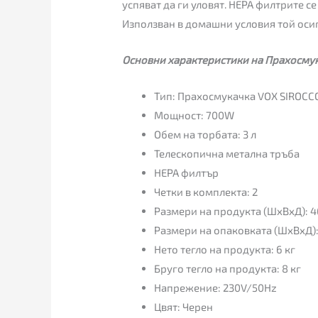
успяват да ги уловят. HEPA филтрите с
Използван в домашни условия той оси
Основни характеристики на Прахосмук
Тип: Прахосмукачка VOX SIROCCO
Мощност: 700W
Обем на торбата: 3 л
Телескопична метална тръба
HEPA филтър
Четки в комплекта: 2
Размери на продукта (ШхВхД): 
Размери на опаковката (ШxВxД)
Нето тегло на продукта: 6 кг
Бруго тегло на продукта: 8 кг
Напрежение: 230V/50Hz
Цвят: Черен