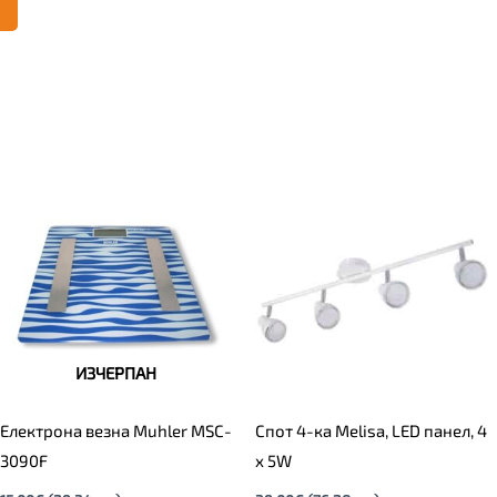
ИЗЧЕРПАН
Електрона везна Muhler MSC-
Спот 4-ка Melisa, LED панел, 4
3090F
х 5W