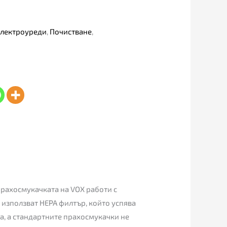
Електроуреди
,
Почистване
,
Прахосмукачката на VOX работи с
 използват HEPA филтър, който успява
ха, а стандартните прахосмукачки не