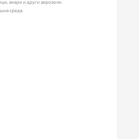
ици, акари и други аерозоли.
шна среда.