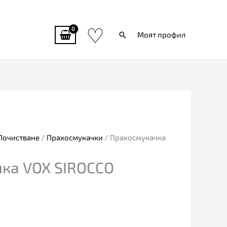
♡
Търси
Моят профил
Почистване
/
Прахосмукачки
/ Прахосмукачка
ка VOX SIROCCO