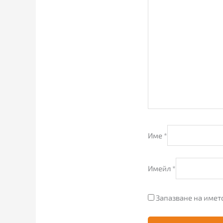
Име
*
Имейл
*
Запазване на името