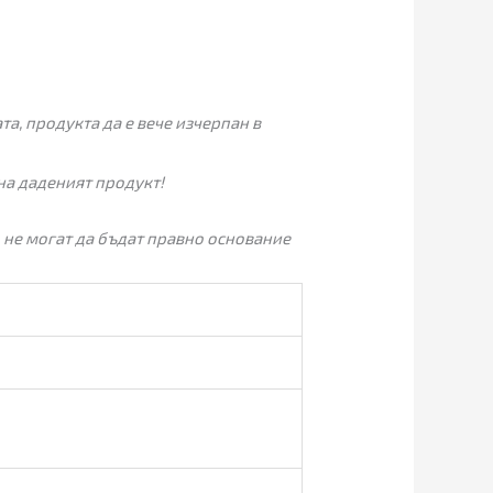
а, продукта да е вече изчерпан в
на даденият продукт!
 не могат да бъдат правно основание