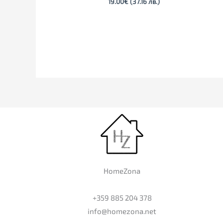
19.00
€
(37.16 лв.)
HomeZona
+359 885 204 378
info@homezona.net