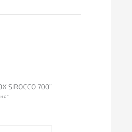
OX SIROCCO 700”
и с
*