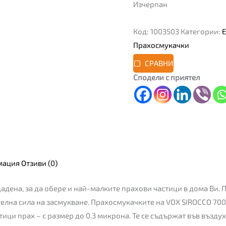
Изчерпан
Код:
1003503
Категории:
Прахосмукачки
СРАВНИ
Сподели с приятел
мация
Отзиви (0)
адена, за да обере и най-малките прахови частици в дома Ви. 
елна сила на засмукване. Прахосмукачките на VOX SIROCCO 700
тици прах – с размер до 0.3 микрона. Те се съдържат във възду