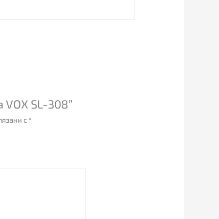
а VOX SL-308”
лязани с
*