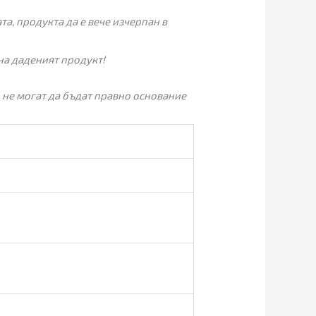
а, продукта да е вече изчерпан в
на даденият продукт!
 не могат да бъдат правно основание