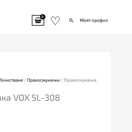
♡
Търси
Моят профил
Почистване
/
Прахосмукачки
/ Прахосмукачка
ка VOX SL-308