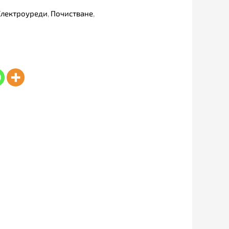
Електроуреди
,
Почистване
,