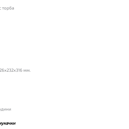
с торба
26x232x316 мм.
години
мукачки