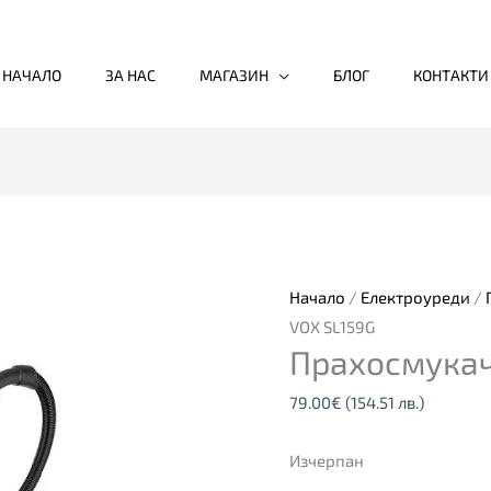
НАЧАЛО
ЗА НАС
МАГАЗИН
БЛОГ
КОНТАКТИ
Начало
/
Електроуреди
/
VOX SL159G
Прахосмукач
79.00
€
(154.51 лв.)
Изчерпан