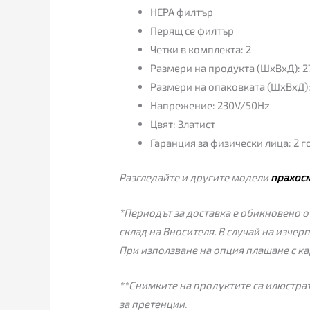
HEPA филтър
Перящ се филтър
Четки в комплекта: 2
Размери на продукта (ШхВхД): 2
Размери на опаковката (ШxВxД)
Напрежение: 230V/50Hz
Цвят: Златист
Гаранция за физически лица: 2 
Разгледайте и другите модели
прахос
*Периодът за доставка е обикновено от
склад на Вносителя. В случай на изчер
При използване на опция плащане с ка
**Снимките на продуктите са илюстрат
за претенции.