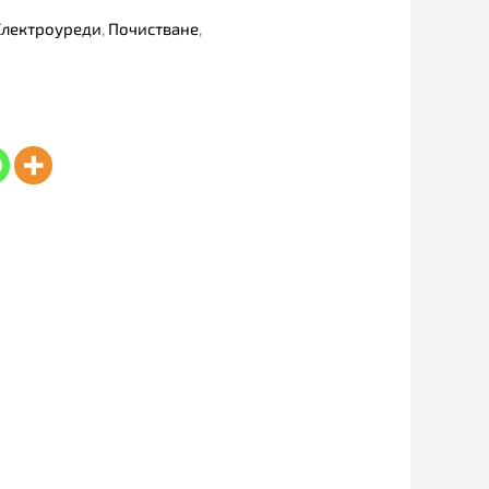
Електроуреди
,
Почистване
,