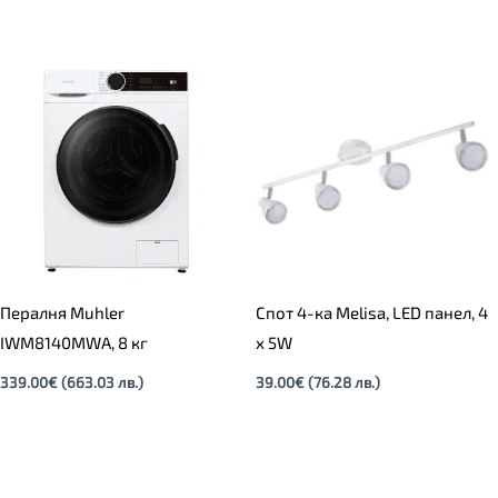
Пералня Muhler
Спот 4-ка Melisa, LED панел, 4
IWM8140MWA, 8 кг
х 5W
339.00
€
(663.03 лв.)
39.00
€
(76.28 лв.)