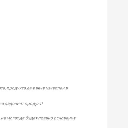
а, продукта да е вече изчерпан в
на даденият продукт!
 не могат да бъдат правно основание