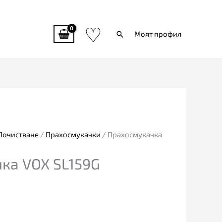
♡
Търси
Моят профил
Почистване
/
Прахосмукачки
/ Прахосмукачка
ка VOX SL159G