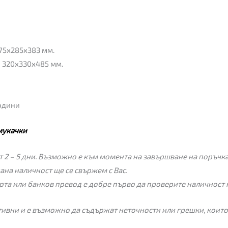
75x285x383 мм.
: 320x330x485 мм.
години
мукачки
 2 – 5 дни. Възможно е към момента на завършване на поръчкат
пана наличност ще се свържем с Вас.
рта или банков превод е добре първо да проверите наличност 
ивни и е възможно да съдържат неточности или грешки, които