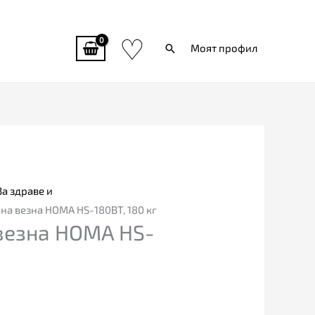
♡
Търси
Моят профил
За здраве и
на везна HOMA HS-180BT, 180 кг
везна HOMA HS-