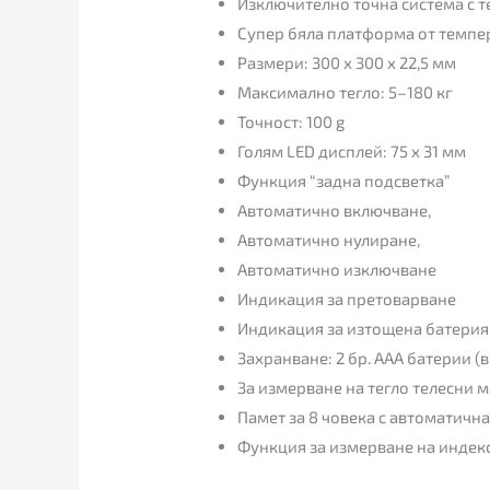
Изключително точна система с 
Супер бяла платформа от темпер
Размери: 300 х 300 х 22,5 мм
Максимално тегло: 5–180 кг
Точност: 100 g
Голям LED дисплей: 75 х 31 мм
Функция “задна подсветка”
Автоматично включване,
Автоматично нулиране,
Автоматично изключване
Индикация за претоварване
Индикация за изтощена батерия
Захранване: 2 бр. ААА батерии (
За измерване на тегло телесни м
Памет за 8 човека с автоматичн
Функция за измерване на индекс