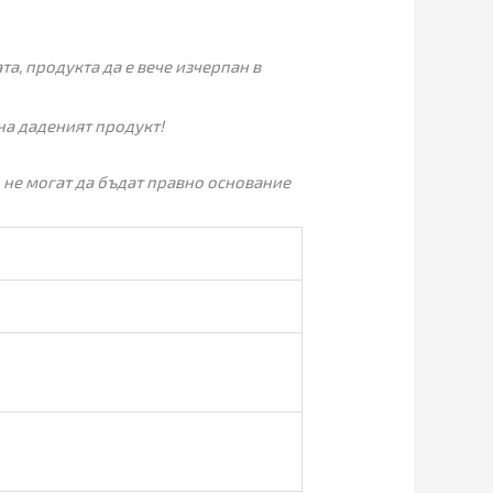
а, продукта да е вече изчерпан в
на даденият продукт!
 не могат да бъдат правно основание