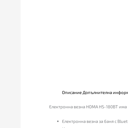
Описание
Допълнителна инфор
Електронна везна HOMA HS-180BT има 
Електронна везна за баня с Blu