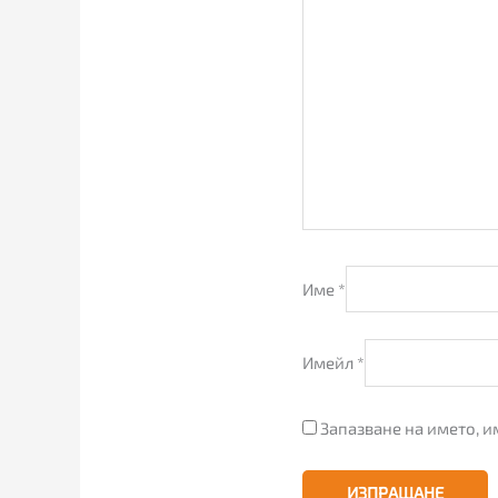
Име
*
Имейл
*
Запазване на името, и