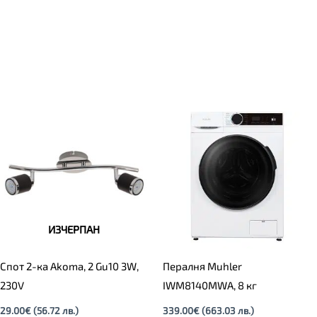
ИЗЧЕРПАН
Спот 2-ка Akoma, 2 Gu10 3W,
Пералня Muhler
230V
IWM8140MWA, 8 кг
29.00
€
(56.72 лв.)
339.00
€
(663.03 лв.)