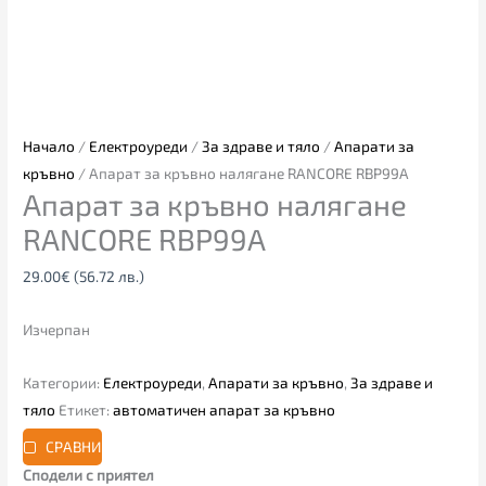
Начало
/
Електроуреди
/
За здраве и тяло
/
Апарати за
кръвно
/ Апарат за кръвно налягане RANCORE RBP99А
Апарат за кръвно налягане
RANCORE RBP99А
29.00
€
(56.72 лв.)
Изчерпан
Категории:
Електроуреди
,
Апарати за кръвно
,
За здраве и
тяло
Етикет:
автоматичен апарат за кръвно
СРАВНИ
Сподели с приятел