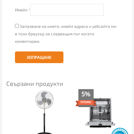
Имейл
*
Запазване на името, имейл адреса и уебсайта ми
в този браузър за следващия път когато
коментирам.
Свързани продукти
Текущата
Original
5%
цена
price
е:
was:
ПРОМО
366.00€
386.00€
(715.83
(754.95
лв.).
лв.).