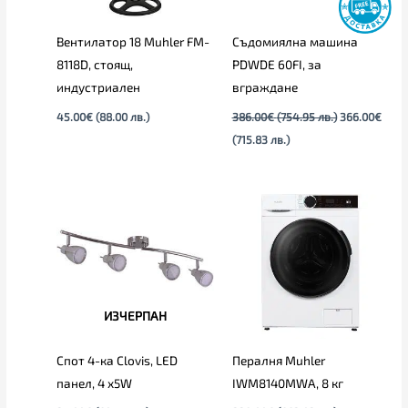
Вентилатор 18 Muhler FM-
Съдомиялна машина
8118D, стоящ,
PDWDE 60FI, за
индустриален
вграждане
45.00
€
(88.00 лв.)
386.00
€
(754.95 лв.)
366.00
€
(715.83 лв.)
ИЗЧЕРПАН
Спот 4-ка Clovis, LED
Пералня Muhler
панел, 4 х5W
IWM8140MWA, 8 кг