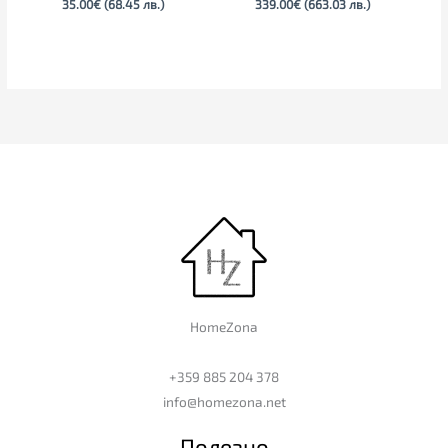
35.00
€
(68.45 лв.)
339.00
€
(663.03 лв.)
HomeZona
+359 885 204 378
info@homezona.net
Полезно