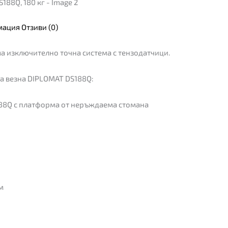
мация
Отзиви (0)
а изключително точна система с тензодатчици.
а везна DIPLOMAT DS188Q:
88Q с платформа от неръждаема стомана
м