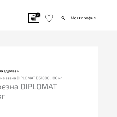
♡
Търси
Моят профил
За здраве и
на везна DIPLOMAT DS188Q, 180 кг
везна DIPLOMAT
кг