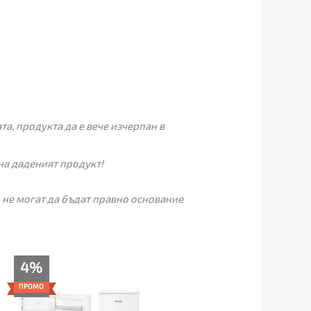
а, продукта да е вече изчерпан в
на даденият продукт!
 не могат да бъдат правно основание
Текущата
Original
4%
цена
price
е:
was:
ПРОМО
225.00€
235.00€
(440.06
(459.62