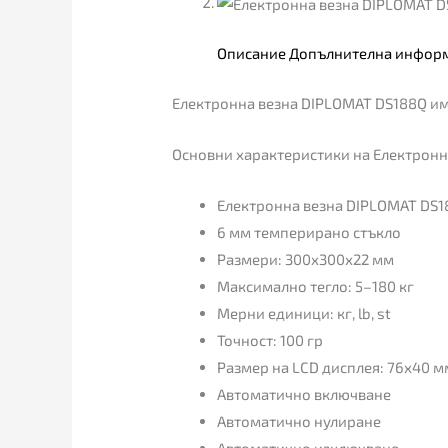
Описание
Допълнителна инфор
Електронна везна DIPLOMAT DS188Q им
Основни характеристики на Електронн
Електронна везна DIPLOMAT DS1
6 мм темперирано стъкло
Размери: 300х300х22 мм
Максимално тегло: 5–180 кг
Мерни единици: кг, lb, st
Точност: 100 гр
Размер на LCD дисплея: 76х40 м
Автоматично включване
Автоматично нулиране
Автоматично изключване