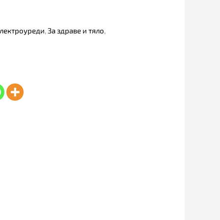
лектроуреди
,
За здраве и тяло
,