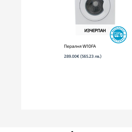
ИЗЧЕРПАН
Пералня W10FA
289.00
€
(565.23 лв.)