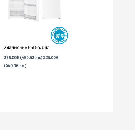
лв.).
лв.).
Хладилник FSI 85, бял
235.00
€
(459.62 лв.)
225.00
€
(440.06 лв.)