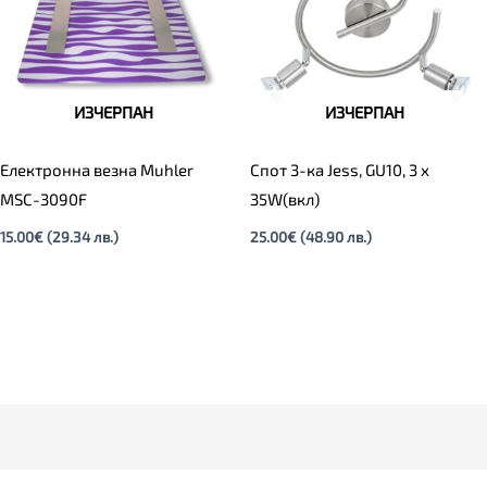
ИЗЧЕРПАН
ИЗЧЕРПАН
Електронна везна Muhler
Спот 3-ка Jess, GU10, 3 x
MSC-3090F
35W(вкл)
15.00
€
(29.34 лв.)
25.00
€
(48.90 лв.)