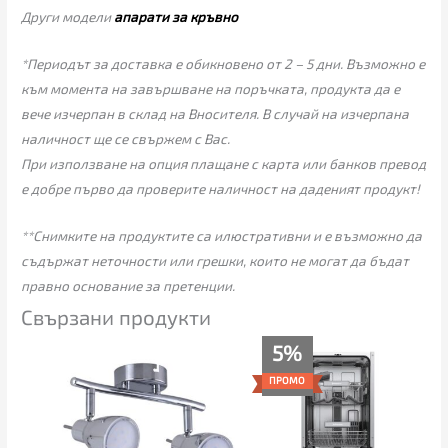
Други модели
апарати за кръвно
*Периодът за доставка е обикновено от 2 – 5 дни. Възможно е
към момента на завършване на поръчката, продукта да е
вече изчерпан в склад на Вносителя. В случай на изчерпана
наличност ще се свържем с Вас.
При използване на опция плащане с карта или банков превод
е добре първо да проверите наличност на даденият продукт!
**Снимките на продуктите са илюстративни и е възможно да
съдържат неточности или грешки, които не могат да бъдат
правно основание за претенции.
Свързани продукти
Original
Текущата
5%
price
цена
was:
е:
ПРОМО
365.00€.
346.00€.