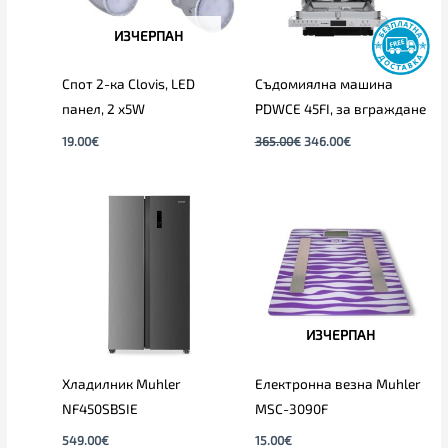
ИЗЧЕРПАН
Спот 2-ка Clovis, LED
Съдомиялна машина
панел, 2 х5W
PDWCE 45FI, за вграждане
19.00
€
365.00
€
346.00
€
ИЗЧЕРПАН
Хладилник Muhler
Електронна везна Muhler
NF450SBSIE
MSC-3090F
549.00
€
15.00
€