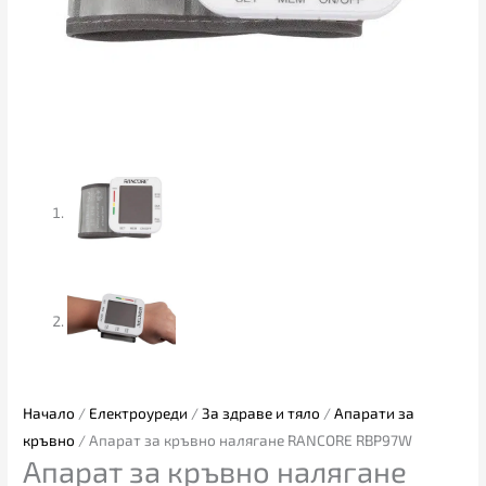
Начало
/
Електроуреди
/
За здраве и тяло
/
Апарати за
кръвно
/ Апарат за кръвно налягане RANCORE RBP97W
Апарат за кръвно налягане