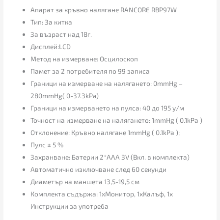
Апарат за кръвно налягане RANCORE RBP97W
Тип: За китка
За възраст над 18г.
Дисплей:LCD
Метод на измерване: Осцилоскоп
Памет за 2 потребителя по 99 записа
Граници на измерване на налягането: 0mmHg –
280mmHg( 0-37.3kPa)
Граници на измерването на пулса: 40 до 195 у/м
Точност на измерване на налягането: 1mmHg ( 0.1kPa )
Отклонение: Кръвно налягане 1mmHg ( 0.1kPa );
Пулс ± 5 %
Захранване: Батерии 2*ААА 3V (Вкл. в комплекта)
Автоматично изключване след 60 секунди
Диаметър на маншета 13,5-19,5 см
Комплекта съдържа: 1хМонитор, 1хКалъф, 1х
Инструкции за употреба