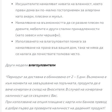
Изсушителите намаляват нивата на влажност, което
прави дома ви по-малко гостоприемен за алергени
като акари, плесени и мухъл.
Намаляване на възможността да се развие плесен по
дрехите, мебелите и други спални принадлежности
(като завеси или чаршафи).
Използването на влагоуловител помага за
намаляване на праха във вашия дом, така че няма да
се налага да почиствате толкова често.
Други модели
влагоуловители
*Периодът за доставка е обикновено от 2 – 5 дни. Възможно е
към момента на завършване на поръчката, продукта да е
вече изчерпан в склад на Вносителя. В случай на изчерпана
наличност ще се свържем с Вас.
При използване на опция плащане с карта или банков превод
е добре първо да проверите наличност на даденият продукт!