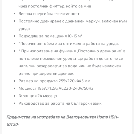
чрез постоянен филтър, който се мие
Висока енергийна ефективност
Постоянно дрениране с дренажен маркуч, включен към
уреда
Подходящ за помещения 10-15 м²
*Посоченият обем е за оптимална работа на уреда.
* При използване на функция „Постоянно дрениране“ в
по-големи помещения уредът ще работи докато не се
напълни резервоарът за вода или не бъде изключен
ръчно при директен дренаж.
Размер на продукта 255х220х445 мм
Мощност 195W/1.2A; AC220-240V/50Hz
Гаранция 24 месеца
Ръководство за работа на български език
Предимства на употребата на Влагоуловител Homa HDH-
10T20: