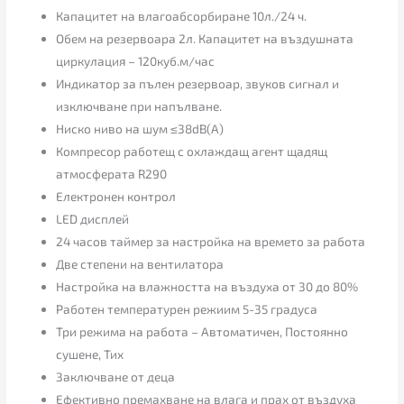
Капацитет на влагоабсорбиране 10л./24 ч.
Обем на резервоара 2л. Капацитет на въздушната
циркулация – 120куб.м/час
Индикатор за пълен резервоар, звуков сигнал и
изключване при напълване.
Ниско ниво на шум ≤38dB(A)
Компресор работещ с охлаждащ агент щадящ
атмосферата R290
Електронен контрол
LED дисплей
24 часов таймер за настройка на времето за работа
Две степени на вентилатора
Настройка на влажността на въздуха от 30 до 80%
Работен температурен режиим 5-35 градуса
Три режима на работа – Автоматичен, Постоянно
сушене, Тих
Заключване от деца
Ефективно премахване на влага и прах от въздуха