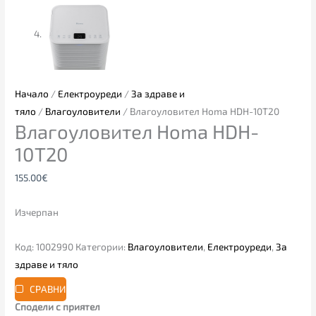
Начало
/
Електроуреди
/
За здраве и
тяло
/
Влагоуловители
/ Влагоуловител Homa HDH-10T20
Влагоуловител Homa HDH-
10T20
155.00
€
Изчерпан
Код:
1002990
Категории:
Влагоуловители
,
Електроуреди
,
За
здраве и тяло
СРАВНИ
Сподели с приятел