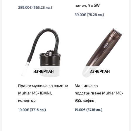
панел, 4 х 5W
289.00
€
(565.23 лв.)
39.00
€
(76.28 лв.)
ИЗЧЕРПАН
ИЗЧЕРПАН
Прахосмукачка за камини
Машинка за
Muhler MS-18MN1,
подстригване Muhler MC-
колектор
955, кафяв
19.00
€
(37.16 лв.)
19.00
€
(37.16 лв.)