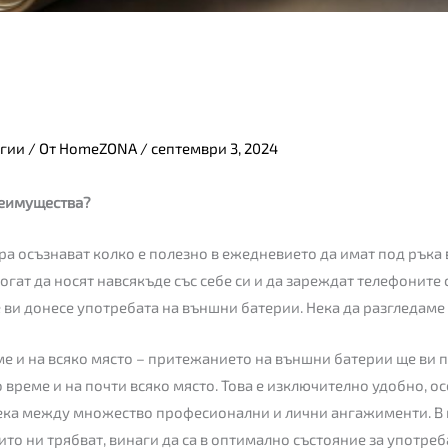
гии
/ От
HomeZONA
/
септември 3, 2024
реимущества?
ра осъзнават колко е полезно в ежедневието да имат под ръка
гат да носят навсякъде със себе си и да зареждат телефоните 
ви донесе употребата на външни батерии. Нека да разгледаме
ме и на всяко място – притежанието на външни батерии ще ви
 време и на почти всяко място. Това е изключително удобно, 
ека между множество професионални и лични ангажименти. В
ито ни трябват, винаги да са в оптимално състояние за употре