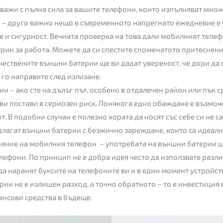
ажи с пълна сила за вашите телефони, които изпълняват множ
 – друго важно нещо в съвременното напрегнато ежедневие е ч
 и сигурност. Вечната проверка на това дали мобилният телеф
рин за работа. Можете да си спестите споменатото притеснение
чествените външни батерии ще ви дадат увереност, че дори да 
 го направите след излизане.
и – ако сте на дълъг път, особено в отдалечен район или пък 
ви постави в сериозен риск. Понякога едно обаждане е възмо
т. В подобни случаи е полезно хората да носят със себе си не
едлагат външни батерии с безжично зареждане, които са идеалн
ояние на мобилния телефон – употребата на външни батерии щ
лефони. По принцип не е добра идея често да използвате разли
да наранят буксите на телефоните ви и в един момент устройст
ии не е излишен разход, а точно обратното – то е инвестиция 
ансови средства в бъдеще.