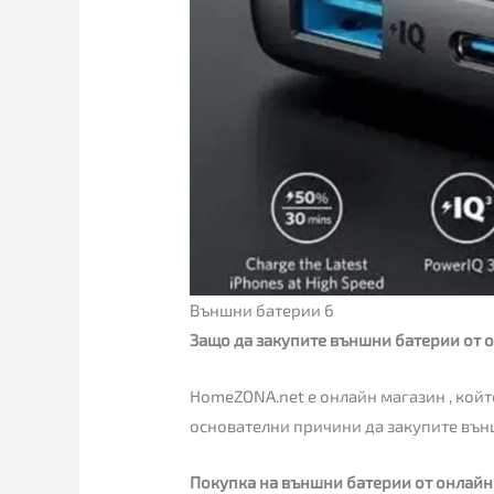
Външни батерии 6
Защо да закупите външни батерии от 
HomeZONA.net е онлайн магазин , койт
основателни причини да закупите вън
Покупка на външни батерии от онлайн