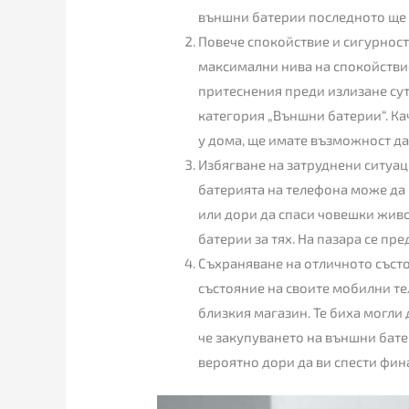
външни батерии последното ще в
Повече спокойствие и сигурност
максимални нива на спокойствие
притеснения преди излизане сут
категория „Външни батерии“. Ка
у дома, ще имате възможност да
Избягване на затруднени ситуаци
батерията на телефона може да 
или дори да спаси човешки живо
батерии за тях. На пазара се пр
Съхраняване на отличното съст
състояние на своите мобилни те
близкия магазин. Те биха могли 
че закупуването на външни батер
вероятно дори да ви спести фин