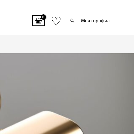
♡
Търси
Моят профил