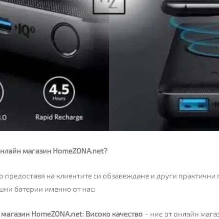
онлайн магазин HomeZONA.net?
о предоставя на клиентите си обзавеждане и други практични 
шни батерии именно от нас:
 магазин HomeZONA.net: Високо качество
– ние от онлайн маг