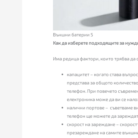
Външни батерии 5
Как да изберете подходящите за нужд
Има редица фактори, които трябва да 
капацитет – когато става въпрос
представа за общото количеств
телефон. При повечето съвреме
електроника може да ви се нало
налични портове – съветваме ви
телефон ще можете да зареждате
скорост на зареждане – скоростт
презареждане на самите външни 