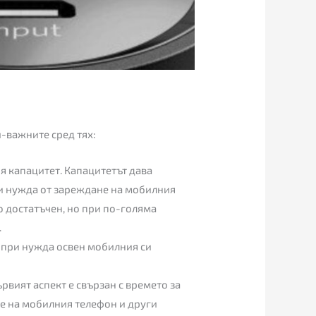
й-важните сред тях:
ия капацитет. Капацитетът дава
и нужда от зареждане на мобилния
 достатъчен, но при по-голяма
.
а при нужда освен мобилния си
ървият аспект е свързан с времето за
не на мобилния телефон и други