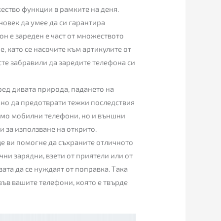
ество функции в рамките на деня.
овек да умее да си гарантира
он е зареден е част от множеството
, като се насочите към артикулите от
сте забравили да заредите телефона си
сред дивата природа, падането на
жно да предотврати тежки последствия
 само мобилни телефони, но и външни
и за използване на открито.
е ви помогне да съхраните отличното
чни зарядни, взети от приятели или от
вата да се нуждаят от поправка. Така
във вашите телефони, която е твърде