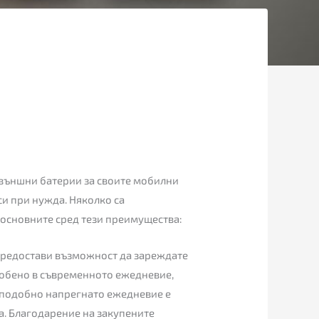
 външни батерии за своите мобилни
си при нужда. Няколко са
 основните сред тези преимущества:
 предостави възможност да зареждате
особено в съвременното ежедневие,
 подобно напрегнато ежедневие е
ба. Благодарение на закупените