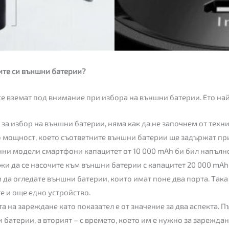
ите си външни батерии?
се вземат под внимание при избора на външни батерии. Ето на
 за избор на външни батерии, няма как да не започнем от техн
о мощност, което съответните външни батерии ще задържат пр
нни модели смартфони капацитет от 10 000 mAh би бил напълно
жи да се насочите към външни батерии с капацитет 20 000 mAh
 да огледате външни батерии, които имат поне два порта. Так
 и още едно устройство.
а на зареждане като показател е от значение за два аспекта. П
батерии, а вторият – с времето, което им е нужно за зарежда