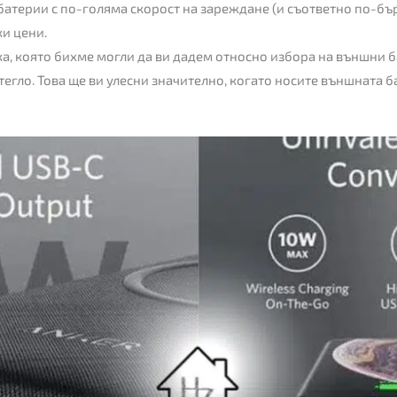
 батерии с по-голяма скорост на зареждане (и съответно по-б
ки цени.
а, която бихме могли да ви дадем относно избора на външни ба
гло. Това ще ви улесни значително, когато носите външната ба