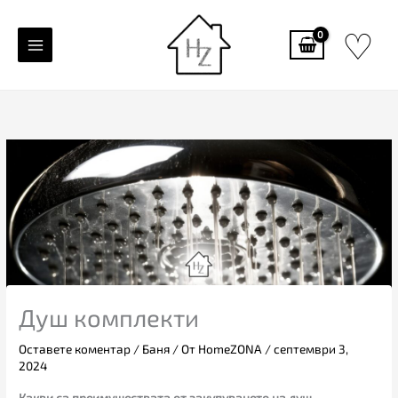
Skip
♡
to
content
Душ комплекти
Оставете коментар
/
Баня
/ От
HomeZONA
/
септември 3,
2024
Какви са преимуществата от закупуването на душ