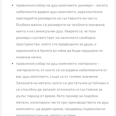
правилния избор на душ комплекти: размери – когато
набележите дадени душ комплекти, задължително
прегледайте размерите на съставните им части.
Особено важни са размерите на тръбното окачване,
както и на самия ръчен душ. Уверете се, че тези
размери съответстват на наличното свободно
пространство, което сте предвидили за душа, и
хармонията в банята ви няма да бъде нарушена по
никакъв начин.
правилния избор на душ комплекти: материали –
материалите, от които са изградени набелязаните от
вас душ комплекти, също са от голямо значение.
Заложете на метали, които са достатъчно устойчиви и
са способни да запазят отличното си състояние за
дълъг период от време. Като пример за подобни
метали, използвани често при производството на душ
комплекти, ще дадем хрома, придаващ първокласни
характеристики на цялата система.