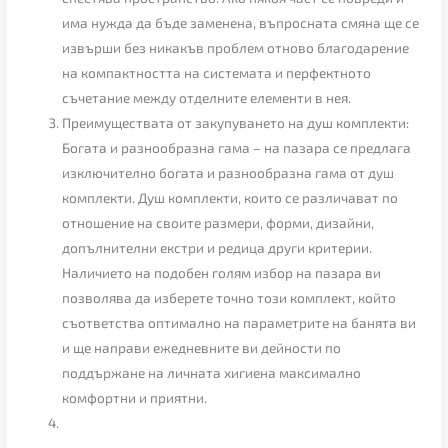
има нужда да бъде заменена, въпросната смяна ще се
извърши без никакъв проблем отново благодарение
на компактността на системата и перфектното
съчетание между отделните елементи в нея.
Преимуществата от закупуването на душ комплекти:
Богата и разнообразна гама – на пазара се предлага
изключително богата и разнообразна гама от душ
комплекти. Душ комплекти, които се различават по
отношение на своите размери, форми, дизайни,
допълнителни екстри и редица други критерии.
Наличието на подобен голям избор на пазара ви
позволява да изберете точно този комплект, който
съответства оптимално на параметрите на банята ви
и ще направи ежедневните ви дейности по
поддържане на личната хигиена максимално
комфортни и приятни.