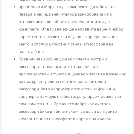
правилния избор на душ комплекти: дизайни – на
пазара е налице значително разнообразие и по
отношение на дизайните на предлаганите душ
комплекти. От вас зависи да направите верния избор
спрямо естетическите си вкусове и предпочитания,
както и спрямо цялостния стил и атмосфера във
вашата баня.
Правилния избор на душ комплекти: екстри и
аксесоари – предлаганите от различните
производители и търговци душ комплекти е възможно
да съдържат редица екстри и допълнителни
аксесоари. Като например автоматични функции,
сапунерка към душ стойката, регулируем държач за
слушалката и т.н. Преценете добре кои екстри и
аксесоари биха ви били нужни, за да си осигурите
желаните нива на комфорт по време на къпане.