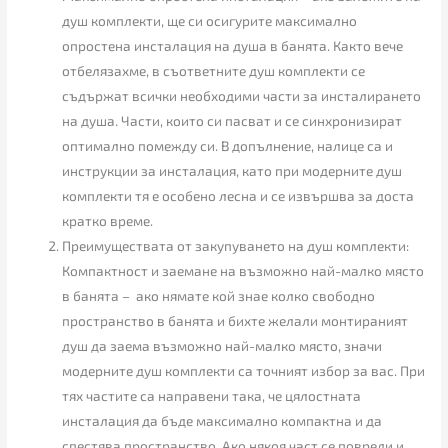
душ комплекти, ще си осигурите максимално
опростена инсталация на душа в банята. Както вече
отбелязахме, в съответните душ комплекти се
съдържат всички необходими части за инсталирането
на душа. Части, които си пасват и се синхронизират
оптимално помежду си. В допълнение, налице са и
инструкции за инсталация, като при модерните душ
комплекти тя е особено лесна и се извършва за доста
кратко време.
Преимуществата от закупуването на душ комплекти:
Компактност и заемане на възможно най-малко място
в банята – ако нямате кой знае колко свободно
пространство в банята и бихте желали монтираният
душ да заема възможно най-малко място, значи
модерните душ комплекти са точният избор за вас. При
тях частите са направени така, че цялостната
инсталация да бъде максимално компактна и да
спестява пространство. Ако някоя част се повреди и