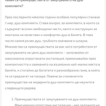
комплекти?
През последните няколко години особено популярни станаха
т.нар. душ комплекти. Става въпрос за комплекти, в които се
съдържат всички необходими части, както и инструкции за
монтажа на качествен и комфортен душ в банята. В това
число самия ръчен душ, тръбното окачване и шлауха.
Множество са преимуществата за вас като потребители от
закупуването на цели душ комплекти – започвайки от
максимално опростената инсталация, преминавайки през
компактността и заемането на възможно най-малко място в
банята, и стигайки до богатата и разнообразна гама, в която
те се предлагат на пазара. Повече за споменатите
преимущества на модерните душ комплекти ще научите в
следващите редове:
Преимуществата от закупуването на душ комплекти:
Максимално опростена инсталация – ако заложите на