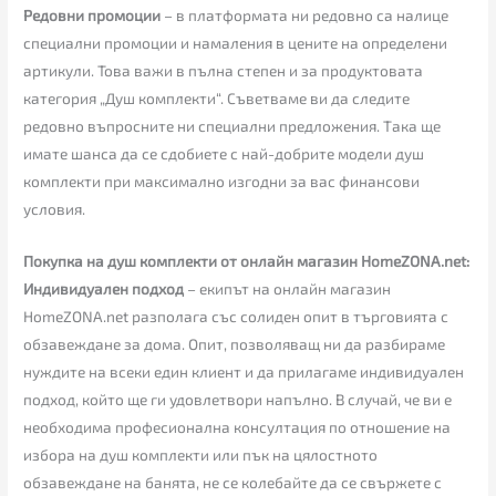
Редовни промоции
– в платформата ни редовно са налице
специални промоции и намаления в цените на определени
артикули. Това важи в пълна степен и за продуктовата
категория „Душ комплекти“. Съветваме ви да следите
редовно въпросните ни специални предложения. Така ще
имате шанса да се сдобиете с най-добрите модели душ
комплекти при максимално изгодни за вас финансови
условия.
Покупка на душ комплекти от онлайн магазин HomeZONA.net:
Индивидуален подход
– екипът на онлайн магазин
HomeZONA.net разполага със солиден опит в търговията с
обзавеждане за дома. Опит, позволяващ ни да разбираме
нуждите на всеки един клиент и да прилагаме индивидуален
подход, който ще ги удовлетвори напълно. В случай, че ви е
необходима професионална консултация по отношение на
избора на душ комплекти или пък на цялостното
обзавеждане на банята, не се колебайте да се свържете с