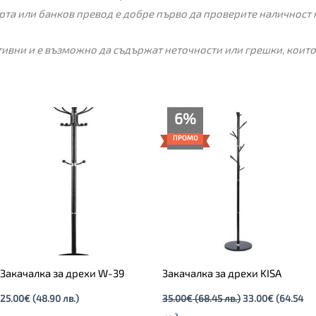
рта или банков превод е добре първо да проверите наличност 
ивни и е възможно да съдържат неточности или грешки, които
Текущата
Original
6%
цена
price
е:
was:
ПРОМО
33.00€
35.00€
(64.54
(68.45
лв.).
лв.).
Закачалка за дрехи W-39
Закачалка за дрехи KISA
25.00
€
(48.90 лв.)
35.00
€
(68.45 лв.)
33.00
€
(64.54