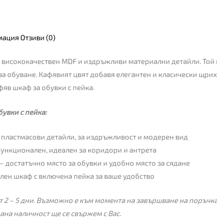
мация
Отзиви (0)
от висококачествен MDF и издръжливи материални детайли. То
за обуване. Кафявият цвят добавя елегантен и класически щрих
фяв шкаф за обувки с пейка.
увки с пейка:
 пластмасови детайли, за издръжливост и модерен вид
ункционален, идеален за коридори и антрета
– достатъчно място за обувки и удобно място за сядане
ен шкаф с включена пейка за ваше удобство
 2 – 5 дни. Възможно е към момента на завършване на поръчкат
пана наличност ще се свържем с Вас.