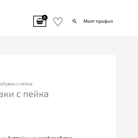
♡
Търси
Моят профил
обувки с пейка
вки с пейка
рия:
Антре
Етикет:
шкаф за обувки