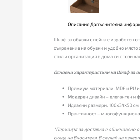
Описание
Допълнителна инфор
Шкаф за обувки с пейка e изработен 
съхранение на обувки и удобно място 
стил и организация в дома си с този ка
Основни характеристики на Шкаф за об
Премиум материали: MDF и PU и
Модерен дизайн – елегантен и ф
Идеални размери: 100x34x50 см 
Практичност – многофункционал
*Периодът за доставка е обикновено от
склад на Вносителя. В случай на изчер