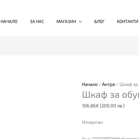
НАЧАЛО
ЗА НАС
МАГАЗИН
БЛОГ
КОНТАКТИ
Начало
/
Антре
/ Шкаф за 
Шкаф за обу
106.86
€
(209.00 лв.)
Изчерпан
Код:
S9101BROWN
Катего