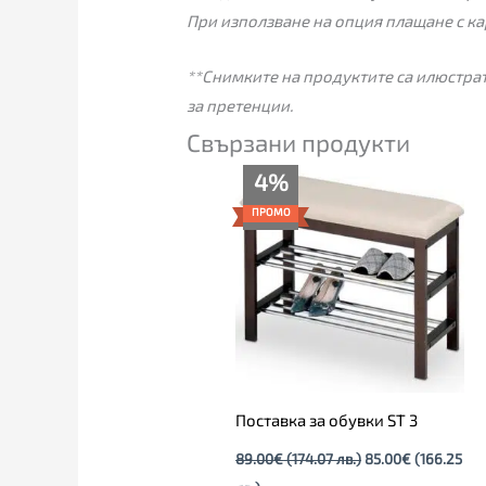
При използване на опция плащане с ка
**Снимките на продуктите са илюстрат
за претенции.
Свързани продукти
Текущата
Original
4%
цена
price
е:
was:
ПРОМО
85.00€
89.00€
(166.25
(174.07
лв.).
лв.).
Поставка за обувки ST 3
89.00
€
(174.07 лв.)
85.00
€
(166.25