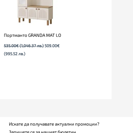
Портманто GRANDA МАТ LO
535.00
€
(1,046.37 лв.)
509.00
€
(995.52 лв.)
Искате да получавате актуални промоции?
Запишете се за нашият бюлетин