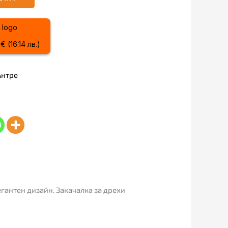
 (16.14 лв.)
Антре
егантен дизайн. Закачалка за дрехи