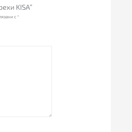
рехи KISA”
лязани с
*