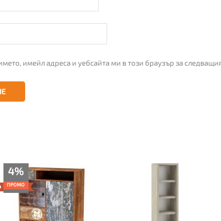
името, имейл адреса и уебсайта ми в този браузър за следващи
Текущата
Original
4%
цена
price
е:
was:
ПРОМО
259.00€
269.00€
(506.56
(526.12
лв.).
лв.).