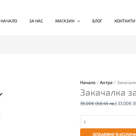
НАЧАЛО
ЗА НАС
МАГАЗИН
БЛОГ
КОНТАКТИ
количество
Original
за
price
Закачалка
was:
за
35.00€
Начало
/
Антре
/ Закачалк
Закачалка за
дрехи
(68.45
KISA
лв.).
35.00
€
(68.45 лв.)
33.00
€
(
ДОБАВЯНЕ В КОЛИЧ