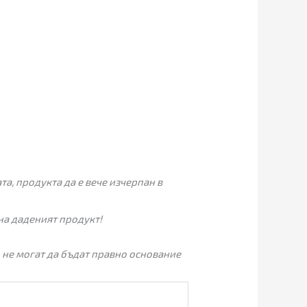
а, продукта да е вече изчерпан в
на даденият продукт!
 не могат да бъдат правно основание