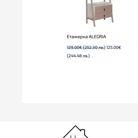
Етажерка ALEGRIA
129.00
€
(252.30 лв.)
125.00
€
(244.48 лв.)