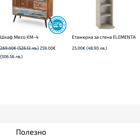
Шкаф Mezo KM-4
Етажерка за стена ELEMENTA
269.00
€
(526.12 лв.)
259.00
€
25.00
€
(48.90 лв.)
(506.56 лв.)
Полезно