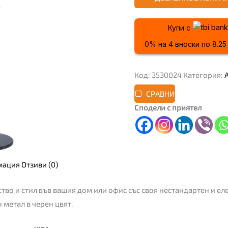
Купи с
0% на 4 вноски по 8.25 €
Код:
3530024
Категория:
СРАВНИ
Сподели с приятел
мация
Отзиви (0)
ство и стил във вашия дом или офис със своя нестандартен и ел
 метал в черен цвят.