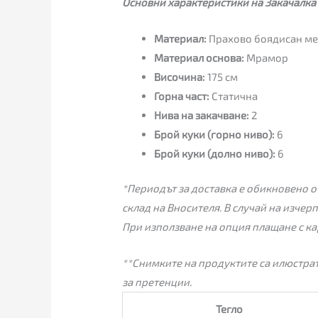
Основни характеристики на Закачалка 
Материал:
Прахово боядисан ме
Материал основа:
Мрамор
Височина:
175 см
Горна част:
Статична
Нива на закачване:
2
Брой куки (горно ниво):
6
Брой куки (долно ниво):
6
*Периодът за доставка е обикновено от
склад на Вносителя. В случай на изчер
При използване на опция плащане с ка
**Снимките на продуктите са илюстрат
за претенции.
Тегло