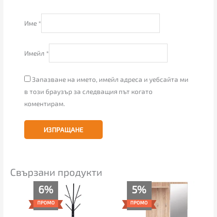
Име
*
Имейл
*
Запазване на името, имейл адреса и уебсайта ми
в този браузър за следващия път когато
коментирам.
Свързани продукти
Original
Текущата
Original
Текущата
6%
5%
price
цена
price
цена
was:
е:
was:
е:
ПРОМО
ПРОМО
35.00€.
33.00€.
389.00€.
369.00€.