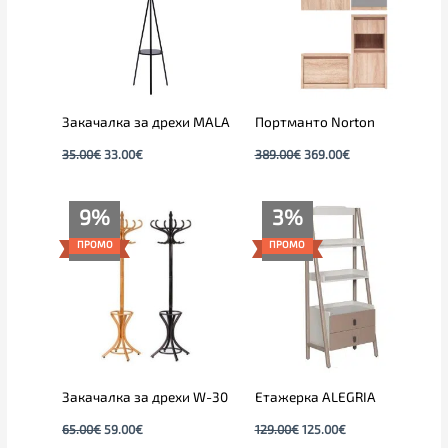
Закачалка за дрехи MALA
Портманто Norton
35.00
€
33.00
€
389.00
€
369.00
€
Original
Текущата
Original
Текущата
9%
3%
price
цена
price
цена
was:
е:
was:
е:
ПРОМО
ПРОМО
65.00€.
59.00€.
129.00€.
125.00€.
Закачалка за дрехи W-30
Етажерка ALEGRIA
65.00
€
59.00
€
129.00
€
125.00
€