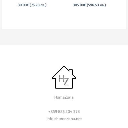
39.00
€
(76.28 лв.)
305.00
€
(596.53 лв.)
HomeZona
+359 885 204 378
info@homezona.net