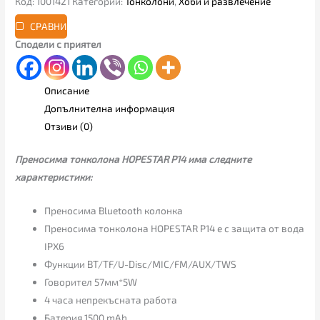
Код:
1001421
Категории:
Тонколони
,
Хоби и развлечение
СРАВНИ
Сподели с приятел
Описание
Допълнителна информация
Отзиви (0)
Преносима тонколона HOPESTAR P14 има следните
характеристики:
Преносима Bluetooth колонка
Преносима тонколона HOPESTAR P14 е с защита от вода
IPX6
Функции BT/TF/U-Disc/MIC/FM/AUX/TWS
Говорител 57мм*5W
4 часа непрекъсната работа
Батерия 1500 mAh