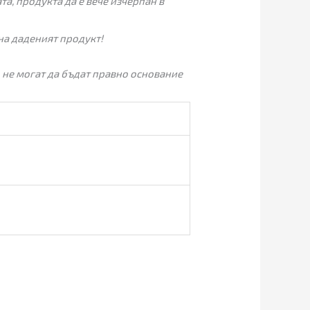
а, продукта да е вече изчерпан в
на даденият продукт!
 не могат да бъдат правно основание