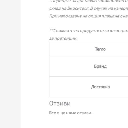
*Периодът за доставка е обикновено от
склад на Вносителя. В случай на изчер
При използване на опция плащане с ка
**Снимките на продуктите са илюстрат
за претенции.
Тегло
Бранд
Доставка
Отзиви
Все още няма отзиви.