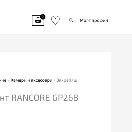
♡
Търси
Моят профил
ние
/
Камери и аксесоари
/ Закрепящ
нт RANCORE GP268