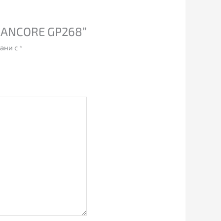
 RANCORE GP268”
зани с
*