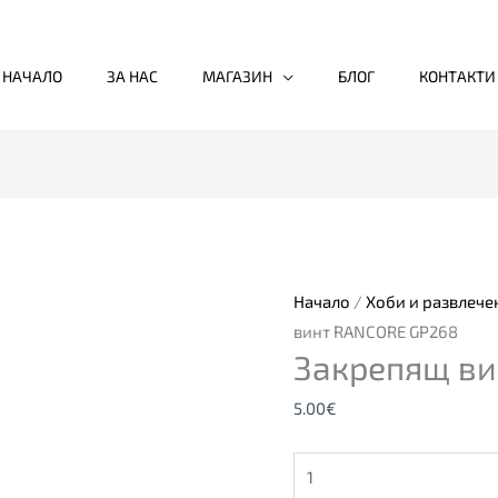
НАЧАЛО
ЗА НАС
МАГАЗИН
БЛОГ
КОНТАКТИ
количество
за
Закрепящ
винт
Начало
/
Хоби и развлече
RANCORE
винт RANCORE GP268
Закрепящ ви
GP268
5.00
€