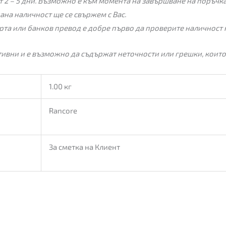
 2 – 5 дни. Възможно е към момента на завършване на поръчкат
пана наличност ще се свържем с Вас.
рта или банков превод е добре първо да проверите наличност 
ивни и е възможно да съдържат неточности или грешки, които
1.00 кг
Rancore
За сметка на Клиент