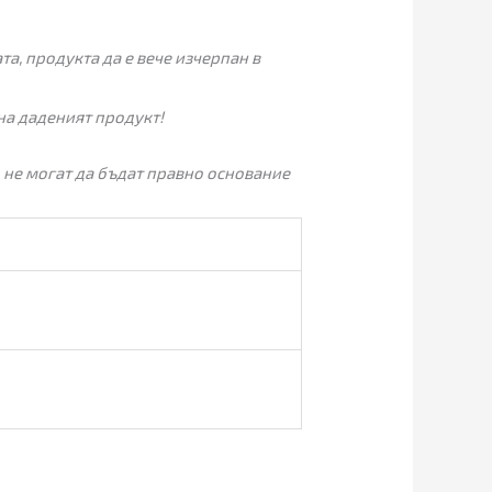
а, продукта да е вече изчерпан в
на даденият продукт!
 не могат да бъдат правно основание