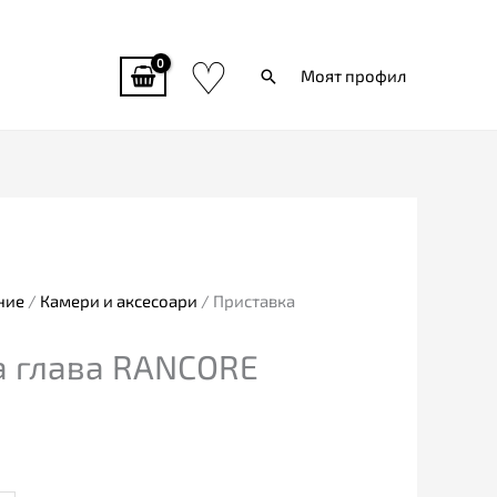
♡
Търси
Моят профил
ние
/
Камери и аксесоари
/ Приставка
а глава RANCORE