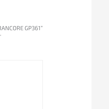
 RANCORE GP361”
*