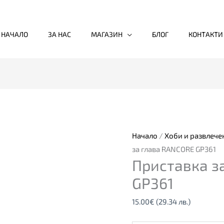
НАЧАЛО
ЗА НАС
МАГАЗИН
БЛОГ
КОНТАКТИ
количество
за
Приставка
за
Начало
/
Хоби и развлече
глава
за глава RANCORE GP361
Приставка з
RANCORE
GP361
GP361
15.00
€
(29.34 лв.)