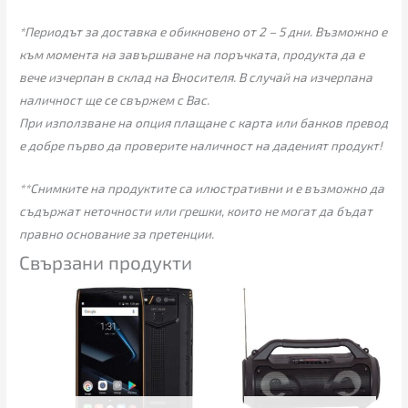
*Периодът за доставка е обикновено от 2 – 5 дни. Възможно е
към момента на завършване на поръчката, продукта да е
вече изчерпан в склад на Вносителя. В случай на изчерпана
наличност ще се свържем с Вас.
При използване на опция плащане с карта или банков превод
е добре първо да проверите наличност на даденият продукт!
**Снимките на продуктите са илюстративни и е възможно да
съдържат неточности или грешки, които не могат да бъдат
правно основание за претенции.
Свързани продукти