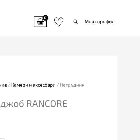
♡
Търси
Моят профил
ние
/
Камери и аксесоари
/ Нагръдник
 джоб RANCORE