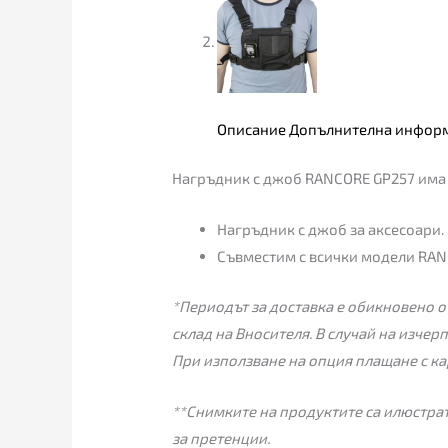
Описание
Допълнителна инфор
Нагръдник с джоб RANCORE GP257 има 
Нагръдник с джоб за аксесоари.
Съвместим с всички модели RAN
*Периодът за доставка е обикновено от
склад на Вносителя. В случай на изчер
При използване на опция плащане с ка
**Снимките на продуктите са илюстрат
за претенции.