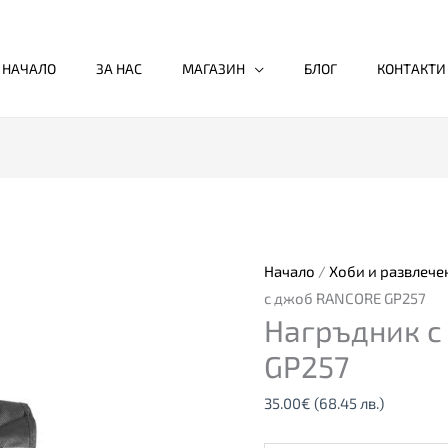
НАЧАЛО
ЗА НАС
МАГАЗИН
БЛОГ
КОНТАКТИ
количество
за
Нагръдник
с
Начало
/
Хоби и развлече
джоб
с джоб RANCORE GP257
Нагръдник с
RANCORE
GP257
GP257
35.00
€
(68.45 лв.)