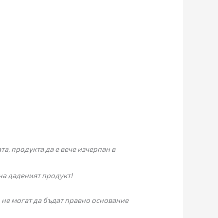
а, продукта да е вече изчерпан в
на даденият продукт!
 не могат да бъдат правно основание