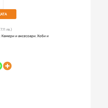
КАТА
.11 лв.)
:
Камери и аксесоари
,
Хоби и