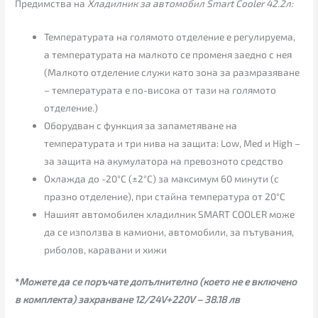
Предимства на
Хладилник за автомобил Smart Cooler 42.2л:
Температурата на голямото отделение е регулируема,
а температурата на малкото се променя заедно с нея
(Малкото отделение служи като зона за размразяване
– температурата е по-висока от тази на голямото
отделение.)
Оборудван с функция за запаметяване на
температурата и три нива на защита: Low, Med и High –
за защита на акумулатора на превозното средство
Охлажда до -20°C (±2°C) за максимум 60 минути (с
празно отделение), при стайна температура от 20°C
Нашият автомобилен хладилник SMART COOLER може
да се използва в камиони, автомобили, за пътувания,
риболов, каравани и хижи
*
Можете да се поръчате допълнително (кoeто не е включено
в комплекта) захранване 12/24V+220V – 38.18 лв