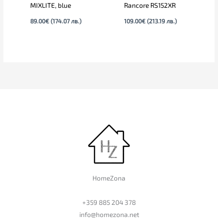
MIXLITE, blue
Rancore RS152XR
89.00
€
(174.07 лв.)
109.00
€
(213.19 лв.)
HomeZona
+359 885 204 378
info@homezona.net