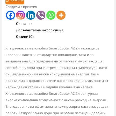
СРАВНИ
Сподели с приятел
Описание
Допълнителна информация
Отзиви (0)
Хладилник за автомобил Smart Cooler 42.2л може да се
използва както за стандартно охлаждане, така и за
замразяване, благодарение на отличната му охлаждаща
способност, дори при екстремни външни температури, като
същевременно има ниска консумация на енергия. Той е
издръжлив, с характеристики като подсилени ъгли, панти от
неръждаема стомана и здрава изолация на капака.
Хладилник за автомобил Smart Cooler 42.2л осигурява
висока охлаждаща ефективност с нисък разход на енергия.
Благодарение на ефективната компресорна система, уредът
работи безпроблемно дори при неравни пътища – давайки