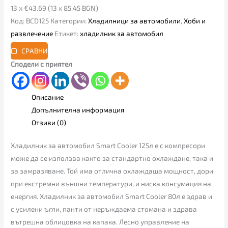
13 x €43.69 (13 x 85.45 BGN)
Код:
BCD125
Категории:
Хладилници за автомобили
,
Хоби и
развлечение
Етикет:
хладилник за автомобил
СРАВНИ
Сподели с приятел
Описание
Допълнителна информация
Отзиви (0)
Хладилник за автомобил Smart Cooler 125л е с компресори
може да се използва както за стандартно охлаждане, така и
за замразяване. Той има отлична охлаждаща мощност, дори
при екстремни външни температури, и ниска консумация на
енергия. Хладилник за автомобил Smart Cooler 80л е здрав и
с усилени ъгли, панти от неръждаема стомана и здрава
вътрешна облицовка на капака. Лесно управление на