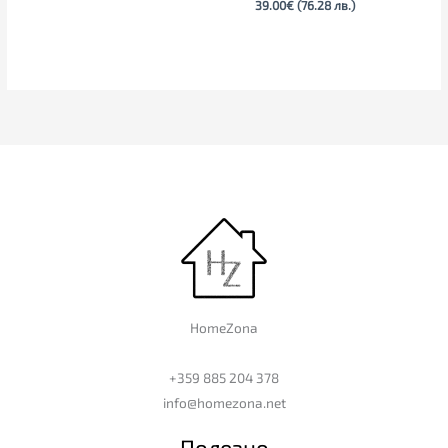
39.00
€
(76.28 лв.)
HomeZona
+359 885 204 378
info@homezona.net
Полезно