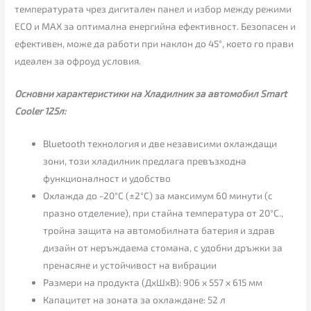
температурата чрез дигитален панел и избор между режими
ECO и MAX за оптимална енергийна ефективност. Безопасен и
ефективен, може да работи при наклон до 45°, което го прави
идеален за офроуд условия.
Основни характеристики на Хладилник за автомобил Smart
Cooler 125л:
Bluetooth технология и две независими охлаждащи
зони, този хладилник предлага превъзходна
функционалност и удобство
Охлажда до -20°C (±2°C) за максимум 60 минути (с
празно отделение), при стайна температура от 20°C.,
тройна защита на автомобилната батерия и здрав
дизайн от неръждаема стомана, с удобни дръжки за
пренасяне и устойчивост на вибрации
Размери на продукта (ДxШxВ): 906 x 557 x 615 мм
Капацитет на зоната за охлаждане: 52 л